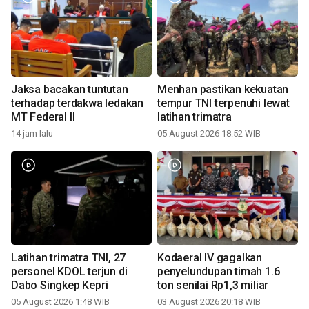
Jaksa bacakan tuntutan
Menhan pastikan kekuatan
terhadap terdakwa ledakan
tempur TNI terpenuhi lewat
MT Federal II
latihan trimatra
14 jam lalu
05 August 2026 18:52 WIB
Latihan trimatra TNI, 27
Kodaeral IV gagalkan
personel KDOL terjun di
penyelundupan timah 1.6
Dabo Singkep Kepri
ton senilai Rp1,3 miliar
05 August 2026 1:48 WIB
03 August 2026 20:18 WIB