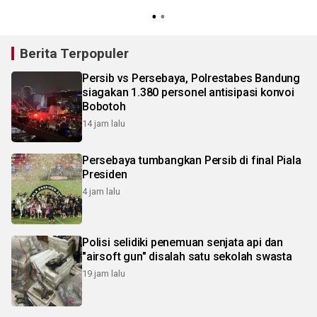
Berita Terpopuler
Persib vs Persebaya, Polrestabes Bandung
siagakan 1.380 personel antisipasi konvoi
Bobotoh
14 jam lalu
Persebaya tumbangkan Persib di final Piala
Presiden
4 jam lalu
Polisi selidiki penemuan senjata api dan
"airsoft gun" disalah satu sekolah swasta
19 jam lalu