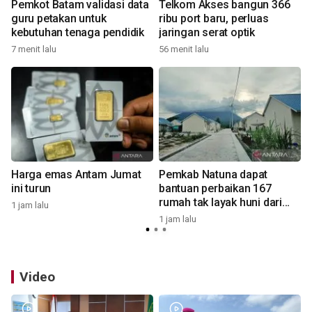
Pemkot Batam validasi data
Telkom Akses bangun 366
n
guru petakan untuk
ribu port baru, perluas
kebutuhan tenaga pendidik
jaringan serat optik
7 menit lalu
56 menit lalu
1
Harga emas Antam Jumat
Pemkab Natuna dapat
ini turun
bantuan perbaikan 167
rumah tak layak huni dari
1 jam lalu
Kementerian PKP
1 jam lalu
3
Video