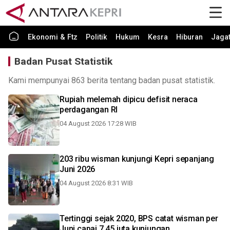
Ekonomi & Ftz
Politik
Hukum
Kesra
Hiburan
Jaga
Badan Pusat Statistik
Kami mempunyai 863 berita tentang badan pusat statistik.
Rupiah melemah dipicu defisit neraca
perdagangan RI
04 August 2026 17:28 WIB
203 ribu wisman kunjungi Kepri sepanjang
Juni 2026
04 August 2026 8:31 WIB
Tertinggi sejak 2020, BPS catat wisman per
Juni capai 7,45 juta kunjungan