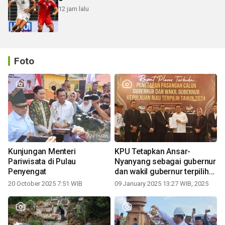
12 jam lalu
Foto
Kunjungan Menteri
KPU Tetapkan Ansar-
Pariwisata di Pulau
Nyanyang sebagai gubernur
Penyengat
dan wakil gubernur terpilih
periode 2025-2030
20 October 2025 7:51 WIB
09 January 2025 13:27 WIB, 2025