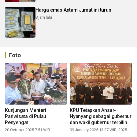
Harga emas Antam Jumat ini turun
8 jam lalu
Foto
Kunjungan Menteri
KPU Tetapkan Ansar-
Pariwisata di Pulau
Nyanyang sebagai gubernur
Penyengat
dan wakil gubernur terpilih
periode 2025-2030
20 October 2025 7:51 WIB
09 January 2025 13:27 WIB, 2025