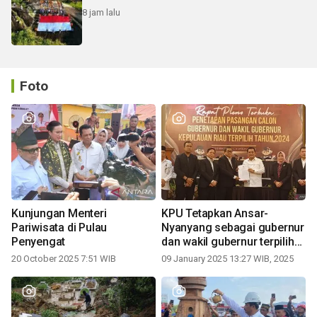
8 jam lalu
Foto
Kunjungan Menteri
KPU Tetapkan Ansar-
Pariwisata di Pulau
Nyanyang sebagai gubernur
Penyengat
dan wakil gubernur terpilih
periode 2025-2030
20 October 2025 7:51 WIB
09 January 2025 13:27 WIB, 2025