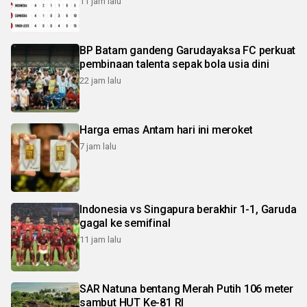
11 jam lalu
BP Batam gandeng Garudayaksa FC perkuat
pembinaan talenta sepak bola usia dini
22 jam lalu
Harga emas Antam hari ini meroket
7 jam lalu
Indonesia vs Singapura berakhir 1-1, Garuda
gagal ke semifinal
11 jam lalu
SAR Natuna bentang Merah Putih 106 meter
sambut HUT Ke-81 RI