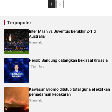
1
Terpopuler
Inter Milan vs Juventus berakhir 2-1 di
Australia
6 jam lalu
Persib Bandung datangkan bek asal Kroasia
17 jam lalu
Kawasan Bromo ditutup total guna efektifkan
pemadaman kebakaran
5 jam lalu