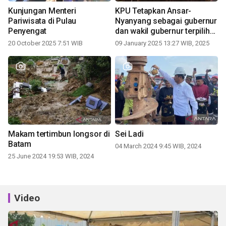
Kunjungan Menteri
KPU Tetapkan Ansar-
Pariwisata di Pulau
Nyanyang sebagai gubernur
Penyengat
dan wakil gubernur terpilih
periode 2025-2030
20 October 2025 7:51 WIB
09 January 2025 13:27 WIB, 2025
Makam tertimbun longsor di
Sei Ladi
Batam
04 March 2024 9:45 WIB, 2024
25 June 2024 19:53 WIB, 2024
Video