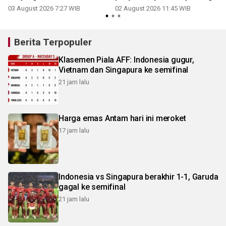
03 August 2026 7:27 WIB
02 August 2026 11:45 WIB
3
Berita Terpopuler
Klasemen Piala AFF: Indonesia gugur,
Vietnam dan Singapura ke semifinal
21 jam lalu
Harga emas Antam hari ini meroket
17 jam lalu
Indonesia vs Singapura berakhir 1-1, Garuda
gagal ke semifinal
21 jam lalu