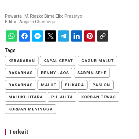
Pewarta : M. Riezko Bima Elko Prasetyo
Editor :
Angiela Chantiequ
Tags:
KEBAKARAN
KAPAL CEPAT
CAGUB MALUT
BASARNAS
BENNY LAOS
SABRIN SEHE
BASARNAS
MALUT
PILKADA
PASLON
MALUKU UTARA
PULAU TA
KORBAN TEWAS
KORBAN MENINGGA
Terkait