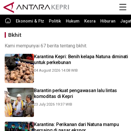
Ekonomi & Ftz
Politik
Hukum
Kesra
Hiburan
Jaga
Bkhit
Kami mempunyai 67 berita tentang bkhit.
Karantina Kepri: Benih kelapa Natuna diminati
untuk perkebunan
04 August 2026 14:08 WIB
Barantin perkuat pengawasan lalu lintas
komoditas di Kepri
23 July 2026 19:37 WIB
Karantina: Perikanan dari Natuna mampu
bersaing di pasar ekspor