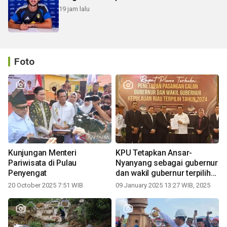
19 jam lalu
Foto
Kunjungan Menteri
KPU Tetapkan Ansar-
Pariwisata di Pulau
Nyanyang sebagai gubernur
Penyengat
dan wakil gubernur terpilih
periode 2025-2030
20 October 2025 7:51 WIB
09 January 2025 13:27 WIB, 2025