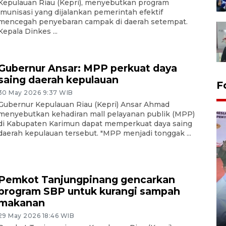
Kepulauan Riau (Kepri), menyebutkan program
imunisasi yang dijalankan pemerintah efektif
mencegah penyebaran campak di daerah setempat.
Kepala Dinkes ...
Gubernur Ansar: MPP perkuat daya
saing daerah kepulauan
F
30 May 2026 9:37 WIB
Gubernur Kepulauan Riau (Kepri) Ansar Ahmad
menyebutkan kehadiran mall pelayanan publik (MPP)
di Kabupaten Karimun dapat memperkuat daya saing
daerah kepulauan tersebut. "MPP menjadi tonggak ...
Pemkot Tanjungpinang gencarkan
program SBP untuk kurangi sampah
Distribusi logistik pemilu
makanan
gunakan mobil jenazah
29 May 2026 18:46 WIB
08 February 2024 15:30 WIB, 2024