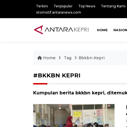
Terkini
Terpopuler
Top News
Tentang Kami
otomotif.antaranews.com
HOME
NASIO
Home
Tag
Bkkbn Kepri
#BKKBN KEPRI
Kumpulan berita bkkbn kepri, ditemuk