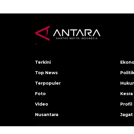
>
Terkini
Ekono
Top News
Politi
Terpopuler
Huku
Foto
Kesra
Video
Profil
Nusantara
Jagat