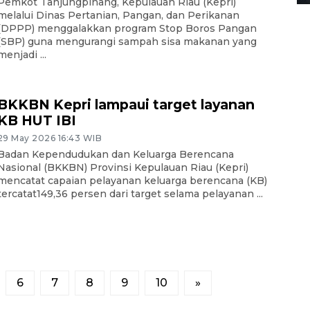
Pemkot Tanjungpinang, Kepulauan Riau (Kepri)
melalui Dinas Pertanian, Pangan, dan Perikanan
(DPPP) menggalakkan program Stop Boros Pangan
(SBP) guna mengurangi sampah sisa makanan yang
menjadi ...
BKKBN Kepri lampaui target layanan
KB HUT IBI
29 May 2026 16:43 WIB
Badan Kependudukan dan Keluarga Berencana
Nasional (BKKBN) Provinsi Kepulauan Riau (Kepri)
mencatat capaian pelayanan keluarga berencana (KB)
tercatat149,36 persen dari target selama pelayanan ...
6
7
8
9
10
»