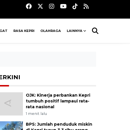
AGAT
RASA KEPRI
OLAHRAGA
LAINNYA
ERKINI
OJK: Kinerja perbankan Kepri
tumbuh positif lampaui rata-
rata nasional
1 menit lalu
BPS: Jumlah penduduk miskin