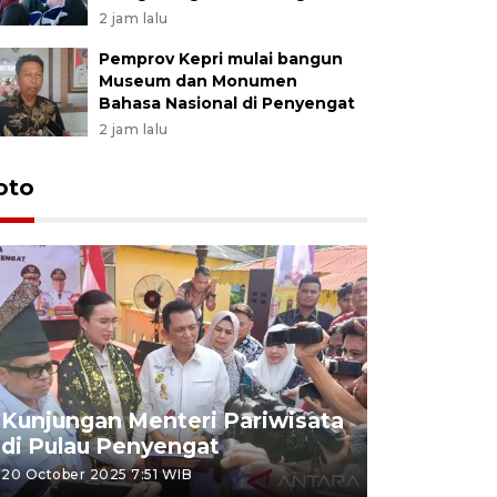
2 jam lalu
Pemprov Kepri mulai bangun
Museum dan Monumen
Bahasa Nasional di Penyengat
2 jam lalu
oto
KPU Teta
Nyanyang
Kunjungan Menteri Pariwisata
dan wakil
di Pulau Penyengat
periode 
20 October 2025 7:51 WIB
09 January 20