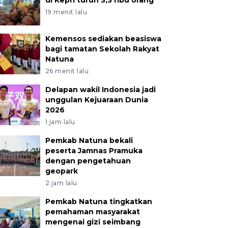
di Kepri turun 3,3 ribu orang
19 menit lalu
Kemensos sediakan beasiswa
bagi tamatan Sekolah Rakyat
Natuna
26 menit lalu
Delapan wakil Indonesia jadi
unggulan Kejuaraan Dunia
2026
1 jam lalu
Pemkab Natuna bekali
peserta Jamnas Pramuka
dengan pengetahuan
geopark
2 jam lalu
Pemkab Natuna tingkatkan
pemahaman masyarakat
mengenai gizi seimbang