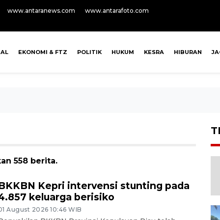
www.antaranews.com
www.antarafoto.com
NAL
EKONOMI & FTZ
POLITIK
HUKUM
KESRA
HIBURAN
J
T
an 558 berita.
BKKBN Kepri intervensi stunting pada
4.857 keluarga berisiko
01 August 2026 10:46 WIB