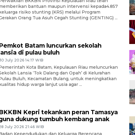
Perwakilan BKKBN Provinsi Kepulauan Riau telah
memberikan bantuan maupun intervensi kepada4.857
keluarga risiko stunting (KRS) melalui Program
Gerakan Orang Tua Asuh Cegah Stunting (GENTING) ...
Pemkot Batam luncurkan sekolah
lansia di pulau buluh
30 July 2026 14:17 WIB
Pemerintah Kota Batam, Kepulauan Riau meluncurkan
Sekolah Lansia ‘Tok Dalang dan Opah’ di Kelurahan
Pulau Buluh, Kecamatan Bulang, untuk meningkatkan
kualitas hidup warga lanjut usia agar ...
BKKBN Kepri tekankan peran Tamasya
guna dukung tumbuh kembang anak
28 July 2026 21:46 WIB
Badan Kependudukan dan Keluarga Berencana