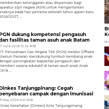
memberikan kelonggaran atau dispensasi bagi
aparatur sipil negara (ASN) untuk mengantarkan
anaknya pada hari pertama sekolah tahun ajaran baru
2026/2027, ...
B
K
PGN dukung kompetensi pengasuh
dan fasilitas taman asuh anak Batam
19 
17 June 2026 15:24 WIB
PT Perusahaan Gas Negara Tbk (PGN) melalui Offtake
Stasiun Panaran mendukung tumbuh kembang anak
dengan peningkatan kapasitas pengasuh dan
memberi sarana edukatif di taman asuh anak Anak
Ceria ...
Dinkes Tanjungpinang: Cegah
penyebaran campak dengan imunisasi
31 May 2026 9:41 WIB
Dinas Kesehatan (Dinkes) Kota Tanjungpinang,