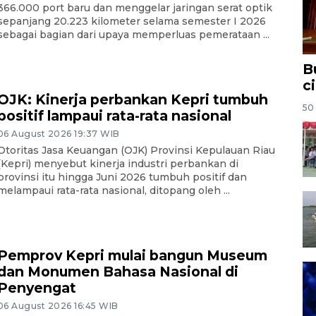
366.000 port baru dan menggelar jaringan serat optik
sepanjang 20.223 kilometer selama semester I 2026
sebagai bagian dari upaya memperluas pemerataan ...
B
c
OJK: Kinerja perbankan Kepri tumbuh
50 
positif lampaui rata-rata nasional
06 August 2026 19:37 WIB
Otoritas Jasa Keuangan (OJK) Provinsi Kepulauan Riau
(Kepri) menyebut kinerja industri perbankan di
provinsi itu hingga Juni 2026 tumbuh positif dan
melampaui rata-rata nasional, ditopang oleh ...
Pemprov Kepri mulai bangun Museum
dan Monumen Bahasa Nasional di
Penyengat
06 August 2026 16:45 WIB