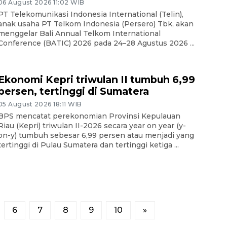
06 August 2026 11:02 WIB
PT Telekomunikasi Indonesia International (Telin),
anak usaha PT Telkom Indonesia (Persero) Tbk, akan
menggelar Bali Annual Telkom International
Conference (BATIC) 2026 pada 24–28 Agustus 2026 ...
Ekonomi Kepri triwulan II tumbuh 6,99
persen, tertinggi di Sumatera
05 August 2026 18:11 WIB
BPS mencatat perekonomian Provinsi Kepulauan
Riau (Kepri) triwulan II-2026 secara year on year (y-
on-y) tumbuh sebesar 6,99 persen atau menjadi yang
tertinggi di Pulau Sumatera dan tertinggi ketiga ...
6
7
8
9
10
»