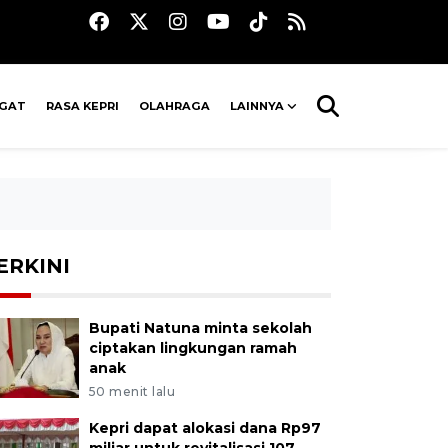
AGAT
RASA KEPRI
OLAHRAGA
LAINNYA
ERKINI
Bupati Natuna minta sekolah
ciptakan lingkungan ramah
anak
50 menit lalu
Kepri dapat alokasi dana Rp97