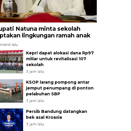
upati Natuna minta sekolah
iptakan lingkungan ramah anak
menit lalu
Kepri dapat alokasi dana Rp97
miliar untuk revitalisasi 107
sekolah
3 jam lalu
KSOP larang pompong antar
jemput penumpang di ponton
pelabuhan SBP
3 jam lalu
Persib Bandung datangkan
bek asal Kroasia
3 jam lalu