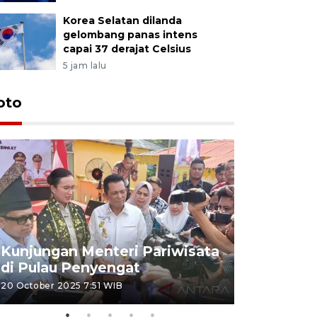
Korea Selatan dilanda
gelombang panas intens
capai 37 derajat Celsius
5 jam lalu
oto
KPU Teta
Nyanyang
Kunjungan Menteri Pariwisata
dan wakil
di Pulau Penyengat
periode 
20 October 2025 7:51 WIB
09 January 20