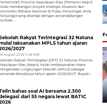
Pemerintah Provinsi Kepulauan Riau (Pemprov Kepri)
mulai membangun proyek strategis Museum dan
Monumen Bahasa Nasional di Pulau Penyengat, Kota
Tanjungpinang ditandai dengan penandatangan
kontrak ...
F
Sekolah Rakyat Terintegrasi 32 Natuna
mulai laksanakan MPLS tahun ajaran
2026/2027
06 August 2026 11:48 WIB
Sekolah Rakyat Terintegrasi (SRT) 32 Natuna, Provinsi
Kepulauan Riau (Kepri), mulai melaksanakan Masa
Pengenalan Lingkungan Sekolah (MPLS) sebagai
penanda dimulainya tahun ajaran 2026/2027. Bupati ...
Distribusi logistik pemilu
gunakan mobil jenazah
Telin bahas soal AI bersama 2.300
delegasi dari 55 negara lewat BATIC
08 February 2024 15:30 WIB, 2024
2026