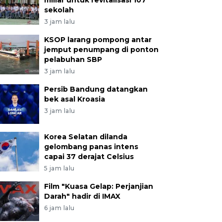
miliar untuk revitalisasi 107
sekolah
3 jam lalu
KSOP larang pompong antar
jemput penumpang di ponton
pelabuhan SBP
3 jam lalu
Persib Bandung datangkan
bek asal Kroasia
3 jam lalu
Korea Selatan dilanda
gelombang panas intens
capai 37 derajat Celsius
5 jam lalu
Film "Kuasa Gelap: Perjanjian
Darah" hadir di IMAX
6 jam lalu