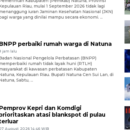
Pemerintah Kabupaten (Pemkab) Natuna, Provinsi
Kepulauan Riau, mulai 1 September 2026 tidak lagi
menanggung iuran Jaminan Kesehatan Nasional (JKN)
bagi warga yang dinilai mampu secara ekonomi. ...
BNPP perbaiki rumah warga di Natuna
9 jam lalu
Badan Nasional Pengelola Perbatasan (BNPP)
memperbaiki rumah tidak layak huni (RTLH)
masyarakat di kawasan perbatasan Kabupaten
Natuna, Kepulauan Riau. Bupati Natuna Cen Sui Lan, di
Natuna, Sabtu, ...
Pemprov Kepri dan Komdigi
prioritaskan atasi blankspot di pulau
terluar
07 August 2026 14:46 WIB