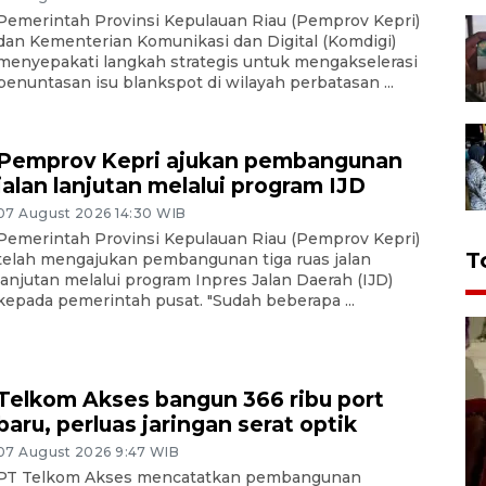
Pemerintah Provinsi Kepulauan Riau (Pemprov Kepri)
dan Kementerian Komunikasi dan Digital (Komdigi)
menyepakati langkah strategis untuk mengakselerasi
penuntasan isu blankspot di wilayah perbatasan ...
Pemprov Kepri ajukan pembangunan
jalan lanjutan melalui program IJD
07 August 2026 14:30 WIB
Pemerintah Provinsi Kepulauan Riau (Pemprov Kepri)
T
telah mengajukan pembangunan tiga ruas jalan
lanjutan melalui program Inpres Jalan Daerah (IJD)
kepada pemerintah pusat. "Sudah beberapa ...
Telkom Akses bangun 366 ribu port
baru, perluas jaringan serat optik
07 August 2026 9:47 WIB
PT Telkom Akses mencatatkan pembangunan