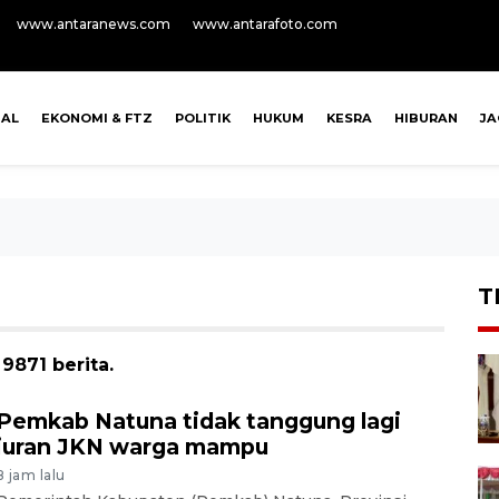
www.antaranews.com
www.antarafoto.com
NAL
EKONOMI & FTZ
POLITIK
HUKUM
KESRA
HIBURAN
J
T
9871 berita.
Pemkab Natuna tidak tanggung lagi
iuran JKN warga mampu
8 jam lalu