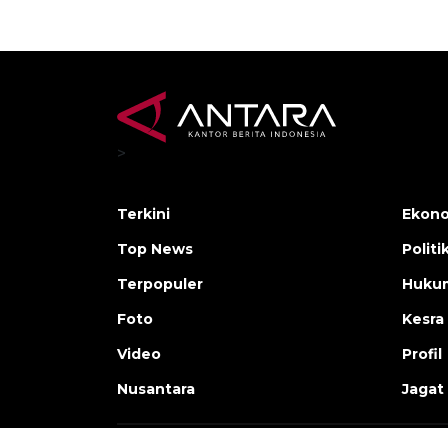
>
Terkini
Ekono
Top News
Politi
Terpopuler
Huku
Foto
Kesra
Video
Profil
Nusantara
Jagat