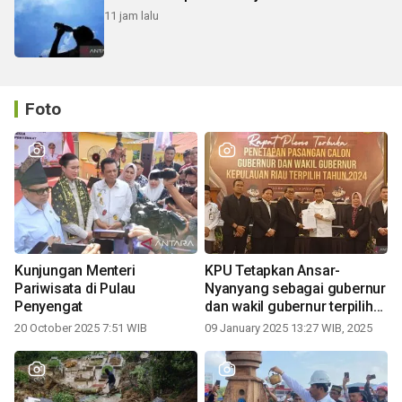
11 jam lalu
Foto
Kunjungan Menteri
KPU Tetapkan Ansar-
Pariwisata di Pulau
Nyanyang sebagai gubernur
Penyengat
dan wakil gubernur terpilih
periode 2025-2030
20 October 2025 7:51 WIB
09 January 2025 13:27 WIB, 2025