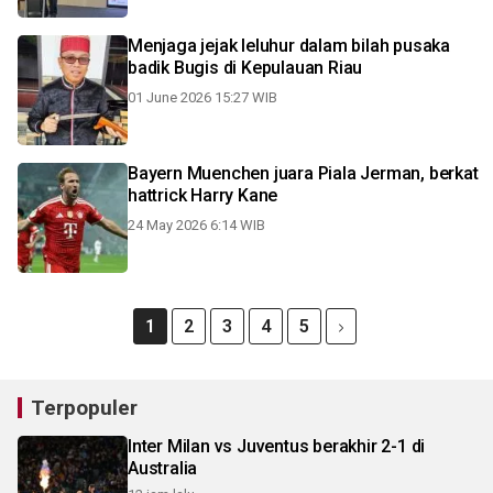
Menjaga jejak leluhur dalam bilah pusaka
badik Bugis di Kepulauan Riau
01 June 2026 15:27 WIB
Bayern Muenchen juara Piala Jerman, berkat
hattrick Harry Kane
24 May 2026 6:14 WIB
1
2
3
4
5
Terpopuler
Inter Milan vs Juventus berakhir 2-1 di
Australia