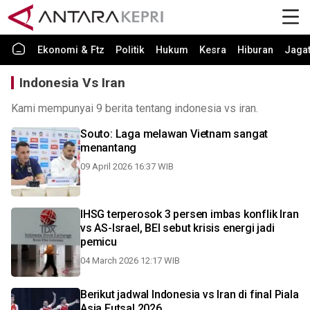
Ekonomi & Ftz
Politik
Hukum
Kesra
Hiburan
Jaga
Indonesia Vs Iran
Kami mempunyai 9 berita tentang indonesia vs iran.
Souto: Laga melawan Vietnam sangat
menantang
09 April 2026 16:37 WIB
IHSG terperosok 3 persen imbas konflik Iran
vs AS-Israel, BEI sebut krisis energi jadi
pemicu
04 March 2026 12:17 WIB
Berikut jadwal Indonesia vs Iran di final Piala
Asia Futsal 2026