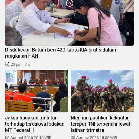
Disdukcapil Batam beri 420 kuota KIA gratis dalam
rangkaian HAN
23 jam lalu
Jaksa bacakan tuntutan
Menhan pastikan kekuatan
terhadap terdakwa ledakan
tempur TNI terpenuhi lewat
MT Federal II
latihan trimatra
06 August 2026 20:10 WIB
05 August 2026 18:52 WIB