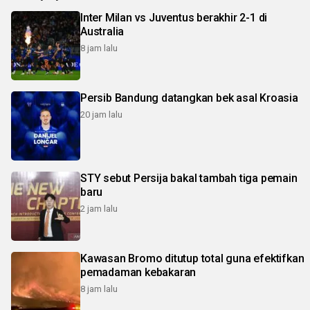
Inter Milan vs Juventus berakhir 2-1 di
Australia
8 jam lalu
Persib Bandung datangkan bek asal Kroasia
20 jam lalu
STY sebut Persija bakal tambah tiga pemain
baru
2 jam lalu
Kawasan Bromo ditutup total guna efektifkan
pemadaman kebakaran
8 jam lalu