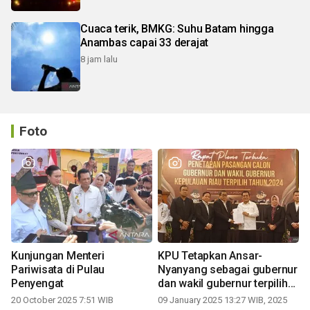
Cuaca terik, BMKG: Suhu Batam hingga
Anambas capai 33 derajat
8 jam lalu
Foto
Kunjungan Menteri
KPU Tetapkan Ansar-
Pariwisata di Pulau
Nyanyang sebagai gubernur
Penyengat
dan wakil gubernur terpilih
periode 2025-2030
20 October 2025 7:51 WIB
09 January 2025 13:27 WIB, 2025