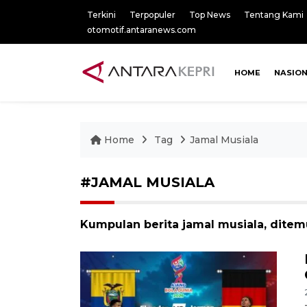
Terkini
Terpopuler
Top News
Tentang Kami
otomotif.antaranews.com
HOME
NASIO
Home
Tag
Jamal Musiala
#JAMAL MUSIALA
Kumpulan berita jamal musiala, ditem