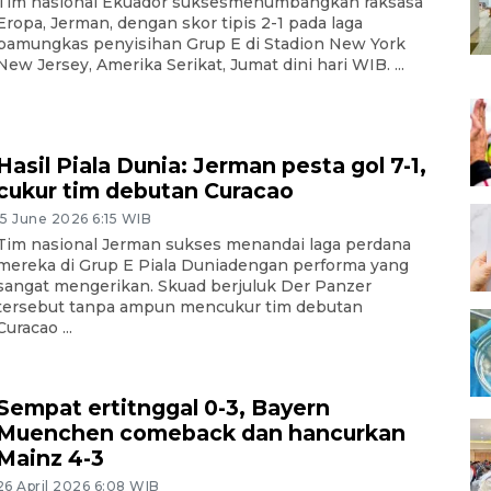
Tim nasional Ekuador suksesmenumbangkan raksasa
Eropa, Jerman, dengan skor tipis 2-1 pada laga
pamungkas penyisihan Grup E di Stadion New York
New Jersey, Amerika Serikat, Jumat dini hari WIB. ...
Hasil Piala Dunia: Jerman pesta gol 7-1,
cukur tim debutan Curacao
15 June 2026 6:15 WIB
Tim nasional Jerman sukses menandai laga perdana
mereka di Grup E Piala Duniadengan performa yang
sangat mengerikan. Skuad berjuluk Der Panzer
tersebut tanpa ampun mencukur tim debutan
Curacao ...
Sempat ertitnggal 0-3, Bayern
Muenchen comeback dan hancurkan
Mainz 4-3
26 April 2026 6:08 WIB