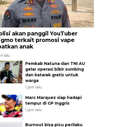
olisi akan panggil YouTuber
igmo terkait promosi vape
ibatkan anak
am lalu
Pemkab Natuna dan TNI AU
gelar operasi bibir sumbing
dan katarak gratis untuk
warga
1 jam lalu
Marc Marquez siap hadapi
tempur di GP Inggris
1 jam lalu
Burnout bisa picu perilaku