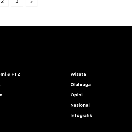
2
3
»
mi & FTZ
Wisata
k
Olahraga
m
Opini
Nasional
Infografik