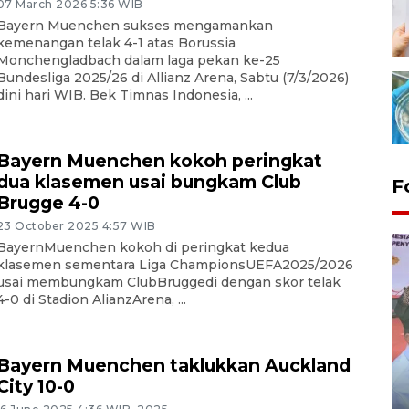
07 March 2026 5:36 WIB
Bayern Muenchen sukses mengamankan
kemenangan telak 4-1 atas Borussia
Monchengladbach dalam laga pekan ke-25
Bundesliga 2025/26 di Allianz Arena, Sabtu (7/3/2026)
dini hari WIB. Bek Timnas Indonesia, ...
Bayern Muenchen kokoh peringkat
dua klasemen usai bungkam Club
F
Brugge 4-0
23 October 2025 4:57 WIB
BayernMuenchen kokoh di peringkat kedua
klasemen sementara Liga ChampionsUEFA2025/2026
usai membungkam ClubBruggedi dengan skor telak
4-0 di Stadion AlianzArena, ...
Bayern Muenchen taklukkan Auckland
Distribusi logistik pemilu
City 10-0
gunakan mobil jenazah