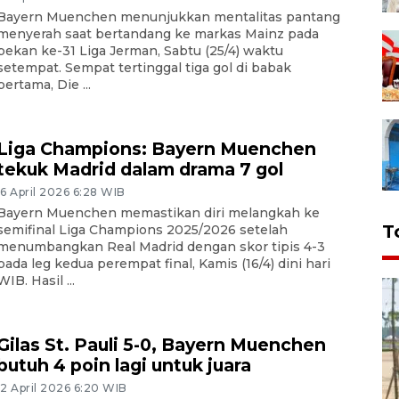
Bayern Muenchen menunjukkan mentalitas pantang
menyerah saat bertandang ke markas Mainz pada
pekan ke-31 Liga Jerman, Sabtu (25/4) waktu
setempat. Sempat tertinggal tiga gol di babak
pertama, Die ...
Liga Champions: Bayern Muenchen
tekuk Madrid dalam drama 7 gol
16 April 2026 6:28 WIB
Bayern Muenchen memastikan diri melangkah ke
T
semifinal Liga Champions 2025/2026 setelah
menumbangkan Real Madrid dengan skor tipis 4-3
pada leg kedua perempat final, Kamis (16/4) dini hari
WIB. Hasil ...
Gilas St. Pauli 5-0, Bayern Muenchen
butuh 4 poin lagi untuk juara
12 April 2026 6:20 WIB