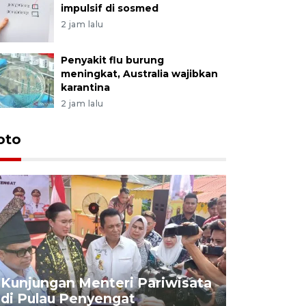
impulsif di sosmed
2 jam lalu
Penyakit flu burung
meningkat, Australia wajibkan
karantina
2 jam lalu
oto
KPU Teta
Nyanyang
Kunjungan Menteri Pariwisata
dan wakil
di Pulau Penyengat
periode 