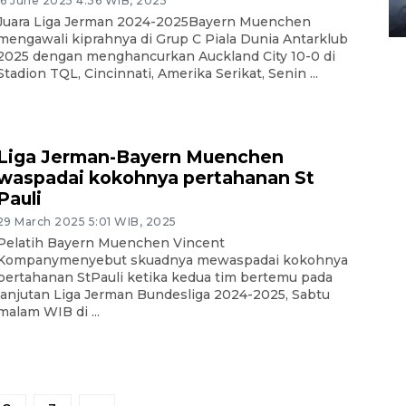
16 June 2025 4:36 WIB, 2025
08 February 2024 15:30 WIB, 2024
Juara Liga Jerman 2024-2025Bayern Muenchen
mengawali kiprahnya di Grup C Piala Dunia Antarklub
2025 dengan menghancurkan Auckland City 10-0 di
Stadion TQL, Cincinnati, Amerika Serikat, Senin ...
Liga Jerman-Bayern Muenchen
waspadai kokohnya pertahanan St
Pauli
29 March 2025 5:01 WIB, 2025
Pelatih Bayern Muenchen Vincent
Kompanymenyebut skuadnya mewaspadai kokohnya
pertahanan StPauli ketika kedua tim bertemu pada
lanjutan Liga Jerman Bundesliga 2024-2025, Sabtu
malam WIB di ...