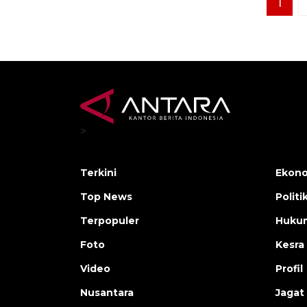
1
>
Terkini
Ekono
Top News
Politi
Terpopuler
Huku
Foto
Kesra
Video
Profil
Nusantara
Jagat