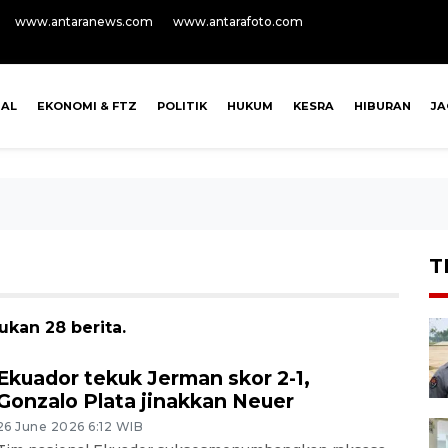
www.antaranews.com
www.antarafoto.com
NAL
EKONOMI & FTZ
POLITIK
HUKUM
KESRA
HIBURAN
J
T
ukan 28 berita.
Ekuador tekuk Jerman skor 2-1,
Gonzalo Plata jinakkan Neuer
26 June 2026 6:12 WIB