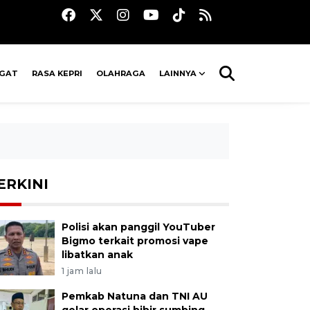
AGAT
RASA KEPRI
OLAHRAGA
LAINNYA
ERKINI
Polisi akan panggil YouTuber
Bigmo terkait promosi vape
libatkan anak
1 jam lalu
Pemkab Natuna dan TNI AU