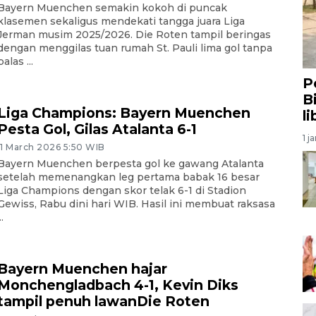
Bayern Muenchen semakin kokoh di puncak
klasemen sekaligus mendekati tangga juara Liga
Jerman musim 2025/2026. Die Roten tampil beringas
dengan menggilas tuan rumah St. Pauli lima gol tanpa
balas ...
P
B
Liga Champions: Bayern Muenchen
l
Pesta Gol, Gilas Atalanta 6-1
1 j
11 March 2026 5:50 WIB
Bayern Muenchen berpesta gol ke gawang Atalanta
setelah memenangkan leg pertama babak 16 besar
Liga Champions dengan skor telak 6-1 di Stadion
Gewiss, Rabu dini hari WIB. Hasil ini membuat raksasa
..
Bayern Muenchen hajar
Monchengladbach 4-1, Kevin Diks
tampil penuh lawanDie Roten