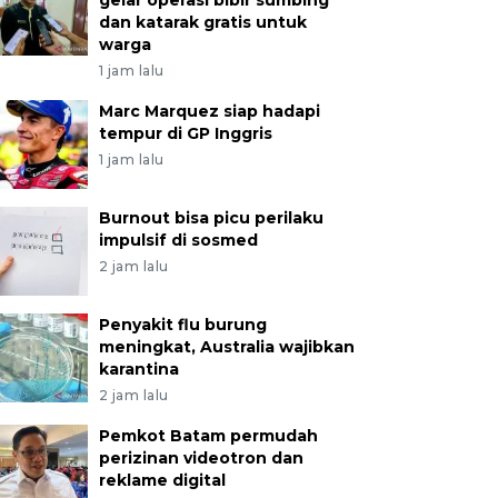
gelar operasi bibir sumbing
dan katarak gratis untuk
warga
1 jam lalu
Marc Marquez siap hadapi
tempur di GP Inggris
1 jam lalu
Burnout bisa picu perilaku
impulsif di sosmed
2 jam lalu
Penyakit flu burung
meningkat, Australia wajibkan
karantina
2 jam lalu
Pemkot Batam permudah
perizinan videotron dan
reklame digital