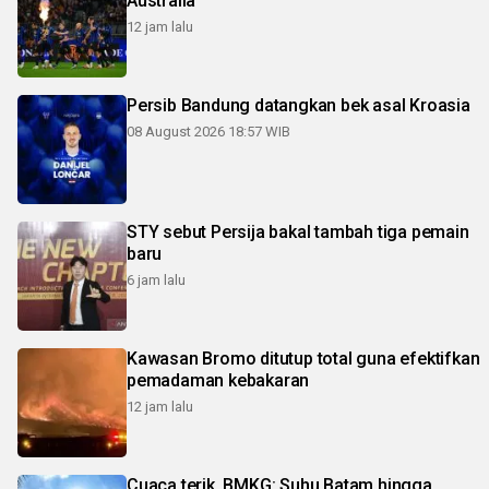
Australia
12 jam lalu
Persib Bandung datangkan bek asal Kroasia
08 August 2026 18:57 WIB
STY sebut Persija bakal tambah tiga pemain
baru
6 jam lalu
Kawasan Bromo ditutup total guna efektifkan
pemadaman kebakaran
12 jam lalu
Cuaca terik, BMKG: Suhu Batam hingga