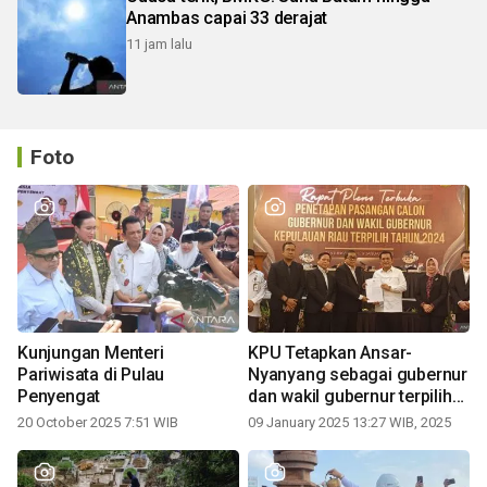
Anambas capai 33 derajat
11 jam lalu
Foto
Kunjungan Menteri
KPU Tetapkan Ansar-
Pariwisata di Pulau
Nyanyang sebagai gubernur
Penyengat
dan wakil gubernur terpilih
periode 2025-2030
20 October 2025 7:51 WIB
09 January 2025 13:27 WIB, 2025