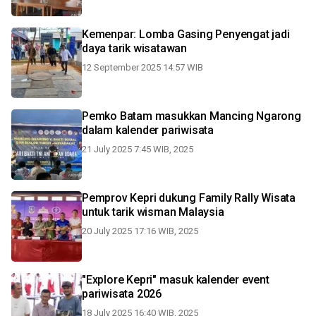
Kemenpar: Lomba Gasing Penyengat jadi
daya tarik wisatawan
12 September 2025 14:57 WIB
Pemko Batam masukkan Mancing Ngarong
dalam kalender pariwisata
21 July 2025 7:45 WIB, 2025
Pemprov Kepri dukung Family Rally Wisata
untuk tarik wisman Malaysia
20 July 2025 17:16 WIB, 2025
"Explore Kepri" masuk kalender event
pariwisata 2026
18 July 2025 16:40 WIB, 2025