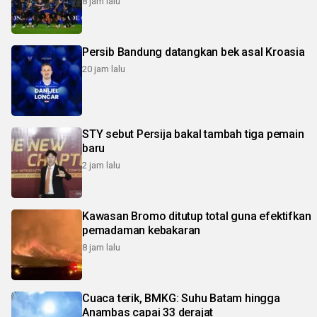
8 jam lalu
Persib Bandung datangkan bek asal Kroasia
20 jam lalu
STY sebut Persija bakal tambah tiga pemain
baru
2 jam lalu
Kawasan Bromo ditutup total guna efektifkan
pemadaman kebakaran
8 jam lalu
Cuaca terik, BMKG: Suhu Batam hingga
Anambas capai 33 derajat