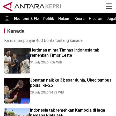
Ekonomi & Ftz
Politik
Hukum
Kesra
Hiburan
Jaga
Kanada
Kami mempunyai 460 berita tentang kanada.
Herdman minta Timnas Indonesia tak
remehkan Timor Leste
31 July 2026 7:02 WIB
Jonatan naik ke 3 besar dunia, Ubed tembus
posisi ke-25
28 July 2026 14:33 WIB
Indonesia tak remehkan Kamboja di laga
perdana Piala AFF