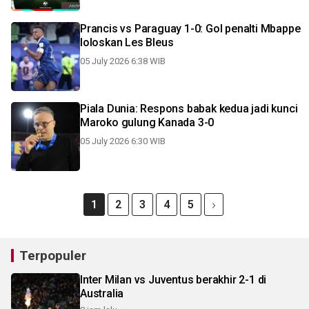
Prancis vs Paraguay 1-0: Gol penalti Mbappe
loloskan Les Bleus
05 July 2026 6:38 WIB
Piala Dunia: Respons babak kedua jadi kunci
Maroko gulung Kanada 3-0
05 July 2026 6:30 WIB
1
2
3
4
5
Terpopuler
Inter Milan vs Juventus berakhir 2-1 di
Australia