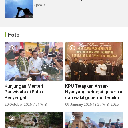
7 jam lalu
Foto
Kunjungan Menteri
KPU Tetapkan Ansar-
Pariwisata di Pulau
Nyanyang sebagai gubernur
Penyengat
dan wakil gubernur terpilih
periode 2025-2030
20 October 2025 7:51 WIB
09 January 2025 13:27 WIB, 2025