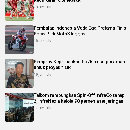
Reds kena "Comeback"
20 jam lalu
Pembalap Indonesia Veda Ega Pratama Finis
Posisi 9 di Moto3 Inggris
18 jam lalu
Pemprov Kepri cairkan Rp76 miliar pinjaman
untuk proyek fisik
19 jam lalu
Telkom rampungkan Spin-Off InfraCo tahap
2, InfraNexia kelola 90 persen aset jaringan
12 jam lalu