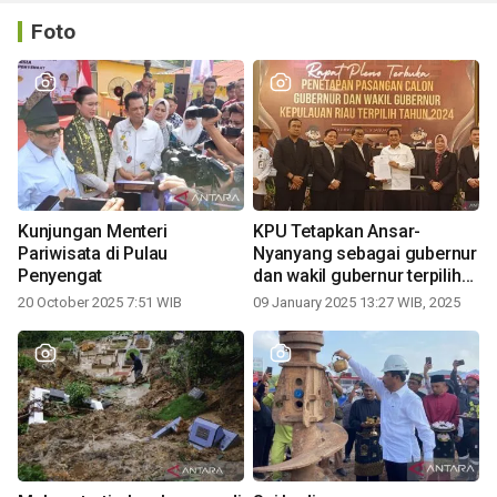
Foto
Kunjungan Menteri
KPU Tetapkan Ansar-
Pariwisata di Pulau
Nyanyang sebagai gubernur
Penyengat
dan wakil gubernur terpilih
periode 2025-2030
20 October 2025 7:51 WIB
09 January 2025 13:27 WIB, 2025