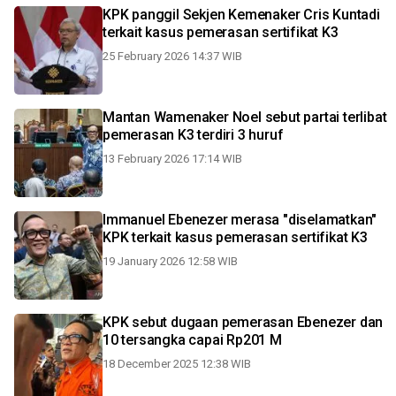
KPK panggil Sekjen Kemenaker Cris Kuntadi
terkait kasus pemerasan sertifikat K3
25 February 2026 14:37 WIB
Mantan Wamenaker Noel sebut partai terlibat
pemerasan K3 terdiri 3 huruf
13 February 2026 17:14 WIB
Immanuel Ebenezer merasa "diselamatkan"
KPK terkait kasus pemerasan sertifikat K3
19 January 2026 12:58 WIB
KPK sebut dugaan pemerasan Ebenezer dan
10 tersangka capai Rp201 M
18 December 2025 12:38 WIB