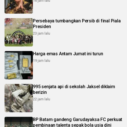
16 jam lalu
Persebaya tumbangkan Persib di final Piala
Presiden
23 jam lalu
Harga emas Antam Jumat ini turun
19 jam lalu
995 senjata api di sekolah Jaksel diklaim
berizin
22 jam lalu
BP Batam gandeng Garudayaksa FC perkuat
pembinaan talenta sepak bola usia dini