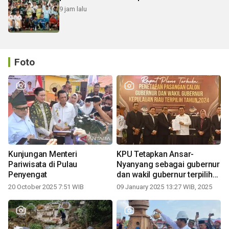
9 jam lalu
Foto
Kunjungan Menteri
KPU Tetapkan Ansar-
Pariwisata di Pulau
Nyanyang sebagai gubernur
Penyengat
dan wakil gubernur terpilih
periode 2025-2030
20 October 2025 7:51 WIB
09 January 2025 13:27 WIB, 2025