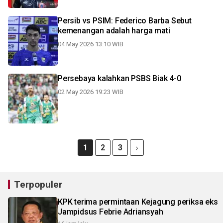
Persib vs PSIM: Federico Barba Sebut
kemenangan adalah harga mati
04 May 2026 13:10 WIB
Persebaya kalahkan PSBS Biak 4-0
02 May 2026 19:23 WIB
1
2
3
Terpopuler
KPK terima permintaan Kejagung periksa eks
Jampidsus Febrie Adriansyah