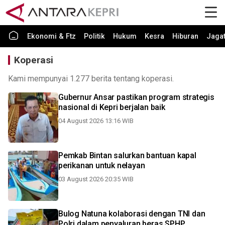
Ekonomi & Ftz
Politik
Hukum
Kesra
Hiburan
Jaga
Koperasi
Kami mempunyai 1.277 berita tentang koperasi.
Gubernur Ansar pastikan program strategis
nasional di Kepri berjalan baik
04 August 2026 13:16 WIB
Pemkab Bintan salurkan bantuan kapal
perikanan untuk nelayan
03 August 2026 20:35 WIB
Bulog Natuna kolaborasi dengan TNI dan
Polri dalam penyaluran beras SPHP