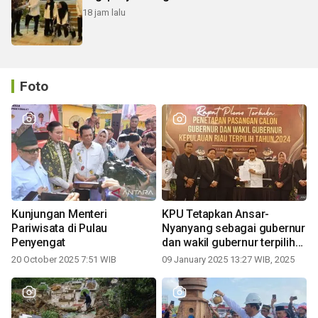
18 jam lalu
Foto
Kunjungan Menteri
KPU Tetapkan Ansar-
Pariwisata di Pulau
Nyanyang sebagai gubernur
Penyengat
dan wakil gubernur terpilih
periode 2025-2030
20 October 2025 7:51 WIB
09 January 2025 13:27 WIB, 2025