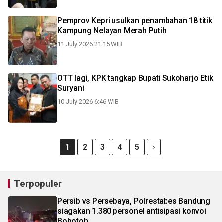
Pemprov Kepri usulkan penambahan 18 titik
Kampung Nelayan Merah Putih
11 July 2026 21:15 WIB
OTT lagi, KPK tangkap Bupati Sukoharjo Etik
Suryani
10 July 2026 6:46 WIB
1
2
3
4
5
Terpopuler
Persib vs Persebaya, Polrestabes Bandung
siagakan 1.380 personel antisipasi konvoi
Bobotoh