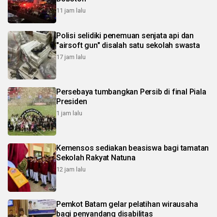
11 jam lalu
Polisi selidiki penemuan senjata api dan
"airsoft gun" disalah satu sekolah swasta
17 jam lalu
Persebaya tumbangkan Persib di final Piala
Presiden
1 jam lalu
Kemensos sediakan beasiswa bagi tamatan
Sekolah Rakyat Natuna
12 jam lalu
Pemkot Batam gelar pelatihan wirausaha
bagi penyandang disabilitas