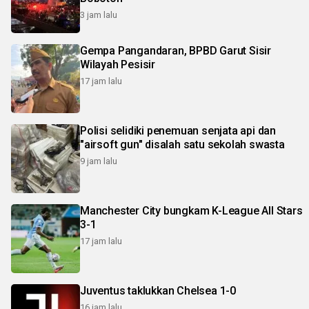
3 jam lalu
Gempa Pangandaran, BPBD Garut Sisir
Wilayah Pesisir
17 jam lalu
Polisi selidiki penemuan senjata api dan
"airsoft gun" disalah satu sekolah swasta
9 jam lalu
Manchester City bungkam K-League All Stars
3-1
17 jam lalu
Juventus taklukkan Chelsea 1-0
16 jam lalu