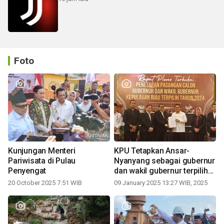
Foto
Kunjungan Menteri
KPU Tetapkan Ansar-
Pariwisata di Pulau
Nyanyang sebagai gubernur
Penyengat
dan wakil gubernur terpilih
periode 2025-2030
20 October 2025 7:51 WIB
09 January 2025 13:27 WIB, 2025