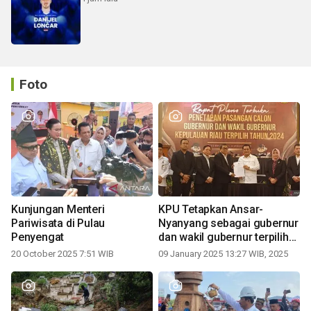
Foto
Kunjungan Menteri
KPU Tetapkan Ansar-
Pariwisata di Pulau
Nyanyang sebagai gubernur
Penyengat
dan wakil gubernur terpilih
periode 2025-2030
20 October 2025 7:51 WIB
09 January 2025 13:27 WIB, 2025