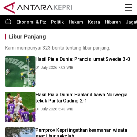
Ekonomi & Ftz
Politik
Hukum
Kesra
Hiburan
Jaga
Libur Panjang
Kami mempunyai 323 berita tentang libur panjang.
Hasil Piala Dunia: Prancis lumat Swedia 3-0
01 July 2026 7:03 WIB
Hasil Piala Dunia: Haaland bawa Norwegia
tekuk Pantai Gading 2-1
01 July 2026 5:43 WIB
Pemprov Kepri ingatkan keamanan wisata
saat libur sekolah