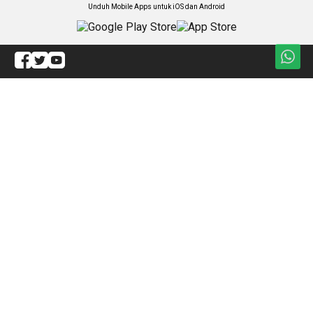
Unduh Mobile Apps untuk iOS dan Android
Jelajahi ANTARA News Kepri
Ekonomi & Ftz
Rasa Kepri
Politik
Olahraga
Hukum
Artikel
Kesra
Redaksi
Hiburan
ANTARA Foto
Jagat
BrandA
Nasional
RSS
Nusantara
Foto
Video