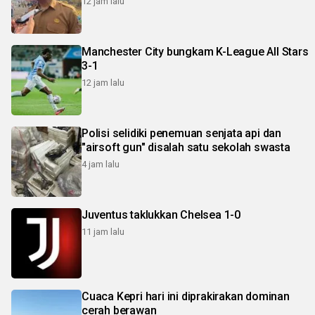
12 jam lalu
Manchester City bungkam K-League All Stars
3-1
12 jam lalu
Polisi selidiki penemuan senjata api dan
"airsoft gun" disalah satu sekolah swasta
4 jam lalu
Juventus taklukkan Chelsea 1-0
11 jam lalu
Cuaca Kepri hari ini diprakirakan dominan
cerah berawan