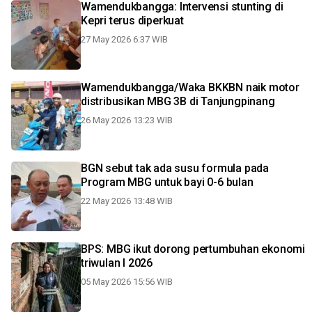
Wamendukbangga: Intervensi stunting di
Kepri terus diperkuat
27 May 2026 6:37 WIB
Wamendukbangga/Waka BKKBN naik motor
distribusikan MBG 3B di Tanjungpinang
26 May 2026 13:23 WIB
BGN sebut tak ada susu formula pada
Program MBG untuk bayi 0-6 bulan
22 May 2026 13:48 WIB
BPS: MBG ikut dorong pertumbuhan ekonomi
triwulan I 2026
05 May 2026 15:56 WIB