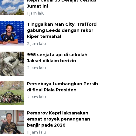
Kepri Capai 33 Derajat Celsius
Jumat ini
1 jam lalu
Tinggalkan Man City, Trafford
gabung Leeds dengan rekor
kiper termahal
2 jam lalu
995 senjata api di sekolah
Jaksel diklaim berizin
2 jam lalu
Persebaya tumbangkan Persib
di final Piala Presiden
2 jam lalu
Pemprov Kepri laksanakan
empat proyek penanganan
banjir pada 2026
11 jam lalu