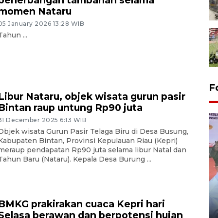
penerbangan tambahan selama
momen Nataru
05 January 2026 13:28 WIB
Tahun ...
F
Libur Nataru, objek wisata gurun pasir
Bintan raup untung Rp90 juta
31 December 2025 6:13 WIB
Objek wisata Gurun Pasir Telaga Biru di Desa Busung,
Kabupaten Bintan, Provinsi Kepulauan Riau (Kepri)
meraup pendapatan Rp90 juta selama libur Natal dan
Tahun Baru (Nataru). Kepala Desa Burung ...
Distribusi logistik pemilu
gunakan mobil jenazah
BMKG prakirakan cuaca Kepri hari
Selasa berawan dan berpotensi hujan
08 February 2024 15:30 WIB, 2024