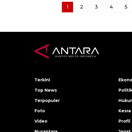
1
2
3
4
5
>
Terkini
Ekono
Top News
Politi
Terpopuler
Huku
Foto
Kesra
Video
Profil
Nusantara
Jagat