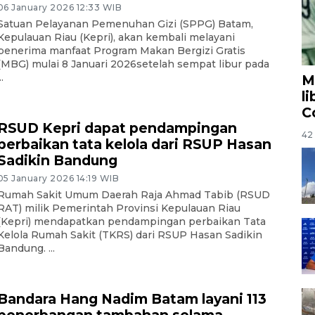
06 January 2026 12:33 WIB
Satuan Pelayanan Pemenuhan Gizi (SPPG) Batam,
Kepulauan Riau (Kepri), akan kembali melayani
penerima manfaat Program Makan Bergizi Gratis
(MBG) mulai 8 Januari 2026setelah sempat libur pada
..
M
l
C
RSUD Kepri dapat pendampingan
42 
perbaikan tata kelola dari RSUP Hasan
Sadikin Bandung
05 January 2026 14:19 WIB
Rumah Sakit Umum Daerah Raja Ahmad Tabib (RSUD
RAT) milik Pemerintah Provinsi Kepulauan Riau
(Kepri) mendapatkan pendampingan perbaikan Tata
Kelola Rumah Sakit (TKRS) dari RSUP Hasan Sadikin
Bandung. ...
Bandara Hang Nadim Batam layani 113