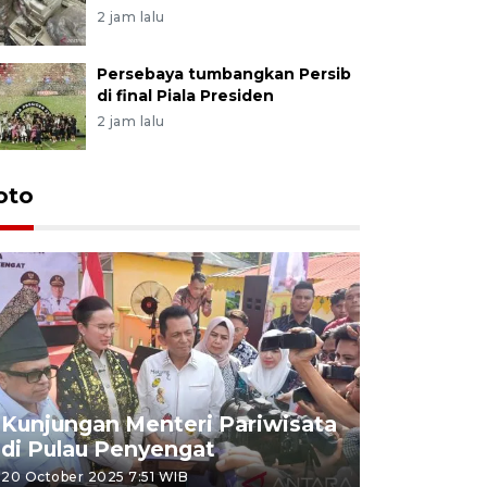
2 jam lalu
Persebaya tumbangkan Persib
di final Piala Presiden
2 jam lalu
oto
KPU Teta
Nyanyang
Kunjungan Menteri Pariwisata
dan wakil
di Pulau Penyengat
periode 
20 October 2025 7:51 WIB
09 January 20