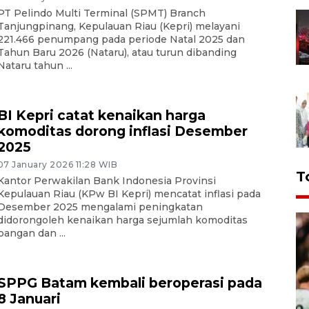
PT Pelindo Multi Terminal (SPMT) Branch
Tanjungpinang, Kepulauan Riau (Kepri) melayani
221.466 penumpang pada periode Natal 2025 dan
Tahun Baru 2026 (Nataru), atau turun dibanding
Nataru tahun ...
BI Kepri catat kenaikan harga
komoditas dorong inflasi Desember
2025
07 January 2026 11:28 WIB
T
Kantor Perwakilan Bank Indonesia Provinsi
Kepulauan Riau (KPw BI Kepri) mencatat inflasi pada
Desember 2025 mengalami peningkatan
didorongoleh kenaikan harga sejumlah komoditas
pangan dan ...
SPPG Batam kembali beroperasi pada
8 Januari