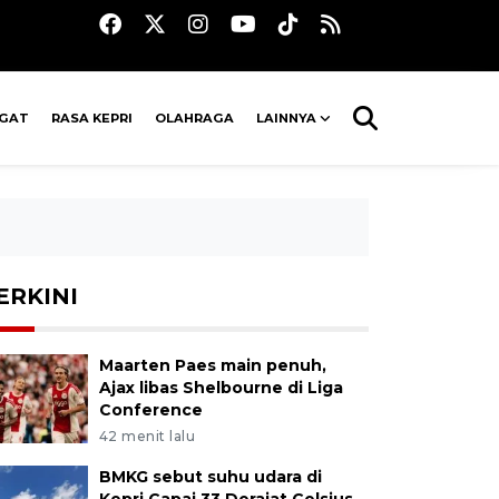
AGAT
RASA KEPRI
OLAHRAGA
LAINNYA
ERKINI
Maarten Paes main penuh,
Ajax libas Shelbourne di Liga
Conference
42 menit lalu
BMKG sebut suhu udara di