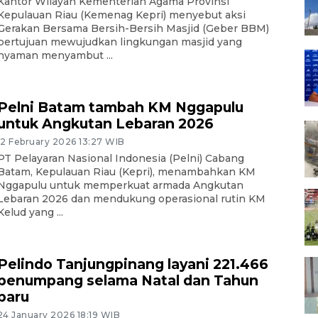
Kantor Wilayah Kementerian Agama Provinsi
Kepulauan Riau (Kemenag Kepri) menyebut aksi
Gerakan Bersama Bersih-Bersih Masjid (Geber BBM)
bertujuan mewujudkan lingkungan masjid yang
nyaman menyambut ...
Pelni Batam tambah KM Nggapulu
untuk Angkutan Lebaran 2026
12 February 2026 13:27 WIB
PT Pelayaran Nasional Indonesia (Pelni) Cabang
Batam, Kepulauan Riau (Kepri), menambahkan KM
Nggapulu untuk memperkuat armada Angkutan
Lebaran 2026 dan mendukung operasional rutin KM
Kelud yang ...
Pelindo Tanjungpinang layani 221.466
penumpang selama Natal dan Tahun
baru
24 January 2026 18:19 WIB