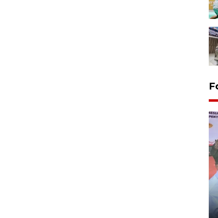
F
Distribusi logistik pemilu
gunakan mobil jenazah
08 February 2024 15:30 WIB, 2024