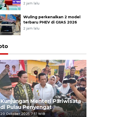
2 jam lalu
Wuling perkenalkan 2 model
terbaru PHEV di GIIAS 2026
2 jam lalu
oto
KPU Teta
Nyanyang
Kunjungan Menteri Pariwisata
dan wakil
di Pulau Penyengat
periode 
20 October 2025 7:51 WIB
09 January 20