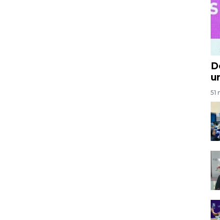
D
u
51 