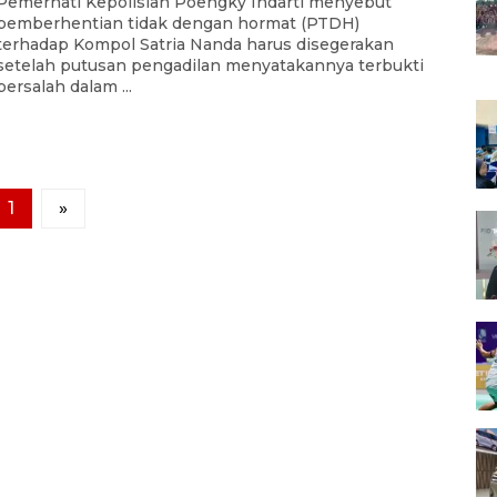
Pemerhati Kepolisian Poengky Indarti menyebut
pemberhentian tidak dengan hormat (PTDH)
terhadap Kompol Satria Nanda harus disegerakan
setelah putusan pengadilan menyatakannya terbukti
bersalah dalam ...
1
»