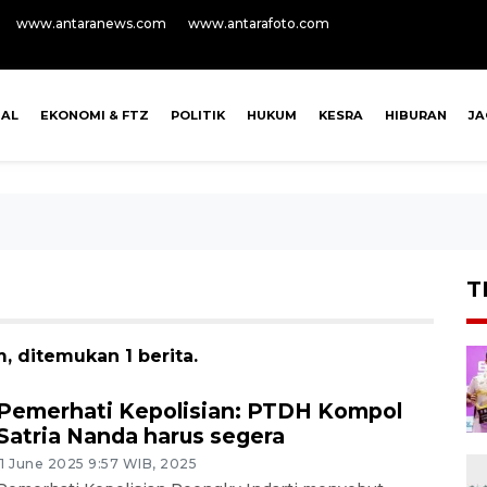
www.antaranews.com
www.antarafoto.com
NAL
EKONOMI & FTZ
POLITIK
HUKUM
KESRA
HIBURAN
J
T
, ditemukan 1 berita.
Pemerhati Kepolisian: PTDH Kompol
Satria Nanda harus segera
11 June 2025 9:57 WIB, 2025