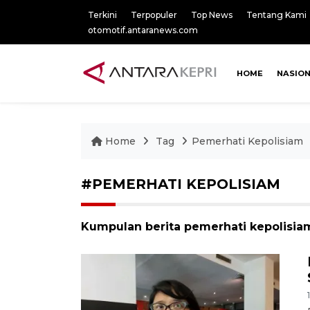
Terkini
Terpopuler
Top News
Tentang Kami
otomotif.antaranews.com
HOME
NASIO
Home
Tag
Pemerhati Kepolisiam
#PEMERHATI KEPOLISIAM
Kumpulan berita pemerhati kepolisiam