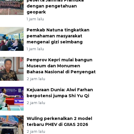
peserta Jamnas Pramuka
dengan pengetahuan
geopark
1 jam lalu
Pemkab Natuna tingkatkan
pemahaman masyarakat
mengenai gizi seimbang
1 jam lalu
Pemprov Kepri mulai bangun
Museum dan Monumen
Bahasa Nasional di Penyengat
2 jam lalu
Kejuaraan Dunia: Alwi Farhan
berpotensi jumpa Shi Yu Qi
2 jam lalu
Wuling perkenalkan 2 model
terbaru PHEV di GIIAS 2026
2 jam lalu