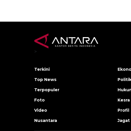
>
Terkini
Ekono
Top News
Politi
Terpopuler
Huku
Foto
Kesra
Video
Profil
Nusantara
Jagat