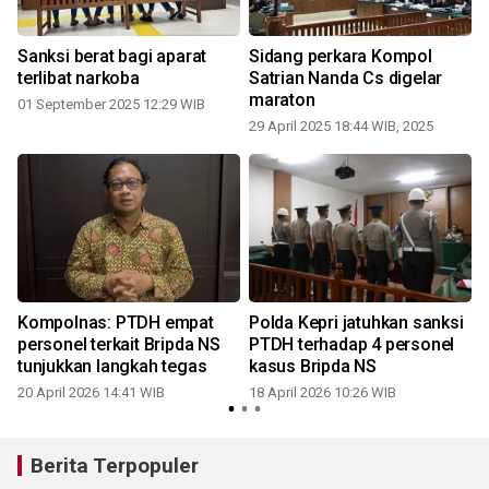
Sanksi berat bagi aparat
Sidang perkara Kompol
terlibat narkoba
Satrian Nanda Cs digelar
maraton
01 September 2025 12:29 WIB
29 April 2025 18:44 WIB, 2025
Kompolnas: PTDH empat
Polda Kepri jatuhkan sanksi
g
personel terkait Bripda NS
PTDH terhadap 4 personel
tunjukkan langkah tegas
kasus Bripda NS
20 April 2026 14:41 WIB
18 April 2026 10:26 WIB
Berita Terpopuler