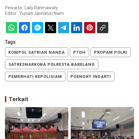
Pewarta : Laily Rahmawaty
Editor :
Yuniati Jannatun Naim
Tags:
KOMPOL SATRIAN NANDA
PTDH
PROPAM POLRI
SATRESNARKOBA POLRESTA BARELANG
PEMERHATI KEPOLISIAM
POENGKY INDARTI
Terkait