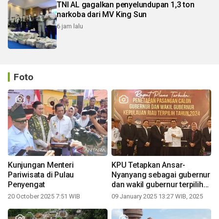
TNI AL gagalkan penyelundupan 1,3 ton
narkoba dari MV King Sun
6 jam lalu
Foto
Kunjungan Menteri
KPU Tetapkan Ansar-
Pariwisata di Pulau
Nyanyang sebagai gubernur
Penyengat
dan wakil gubernur terpilih
periode 2025-2030
20 October 2025 7:51 WIB
09 January 2025 13:27 WIB, 2025