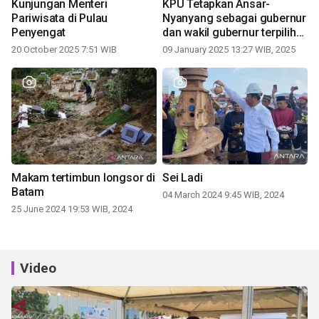
Kunjungan Menteri
KPU Tetapkan Ansar-
Pariwisata di Pulau
Nyanyang sebagai gubernur
Penyengat
dan wakil gubernur terpilih
periode 2025-2030
20 October 2025 7:51 WIB
09 January 2025 13:27 WIB, 2025
Makam tertimbun longsor di
Sei Ladi
Batam
04 March 2024 9:45 WIB, 2024
25 June 2024 19:53 WIB, 2024
Video