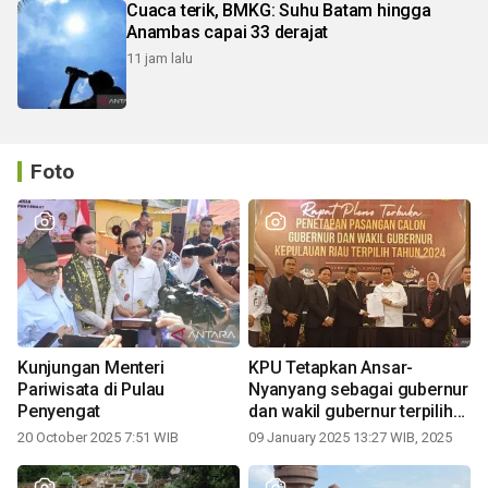
Cuaca terik, BMKG: Suhu Batam hingga
Anambas capai 33 derajat
11 jam lalu
Foto
Kunjungan Menteri
KPU Tetapkan Ansar-
Pariwisata di Pulau
Nyanyang sebagai gubernur
Penyengat
dan wakil gubernur terpilih
periode 2025-2030
20 October 2025 7:51 WIB
09 January 2025 13:27 WIB, 2025