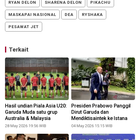
RYAN DELON
SHARENA DELON
PIKACHU
MASKAPAI NASIONAL
DEA
RYSHAKA
PESAWAT JET
Terkait
Hasil undian Piala Asia U20:
Presiden Prabowo Panggil
Garuda Muda satu grup
Dirut Garuda dan
Australia & Malaysia
Mendiktisaintek ke Istana
28 May 2026 19:56 WIB
04 May 2026 15:15 WIB