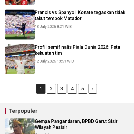
Prancis vs Spanyol: Konate tegaskan tidak
takut tembok Matador
13 July 2026 8:21 WIB
Profil semifinalis Piala Dunia 2026: Peta
kekuatan tim
12 July 2026 13:51 WIB
1
2
3
4
5
Terpopuler
Gempa Pangandaran, BPBD Garut Sisir
Wilayah Pesisir