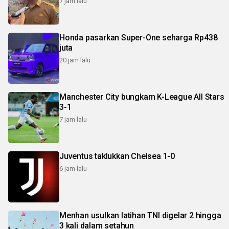
7 jam lalu
Honda pasarkan Super-One seharga Rp438
juta
20 jam lalu
Manchester City bungkam K-League All Stars
3-1
7 jam lalu
Juventus taklukkan Chelsea 1-0
6 jam lalu
Menhan usulkan latihan TNI digelar 2 hingga
3 kali dalam setahun