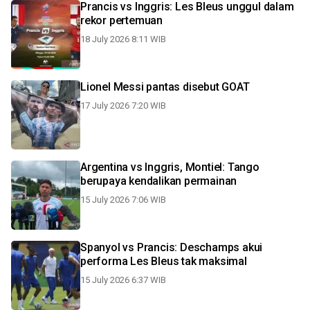
Prancis vs Inggris: Les Bleus unggul dalam
rekor pertemuan
18 July 2026 8:11 WIB
Lionel Messi pantas disebut GOAT
17 July 2026 7:20 WIB
Argentina vs Inggris, Montiel: Tango
berupaya kendalikan permainan
15 July 2026 7:06 WIB
Spanyol vs Prancis: Deschamps akui
performa Les Bleus tak maksimal
15 July 2026 6:37 WIB