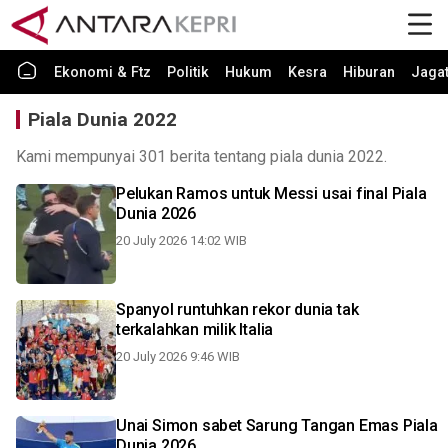
Ekonomi & Ftz
Politik
Hukum
Kesra
Hiburan
Jaga
Piala Dunia 2022
Kami mempunyai 301 berita tentang piala dunia 2022.
Pelukan Ramos untuk Messi usai final Piala
Dunia 2026
20 July 2026 14:02 WIB
Spanyol runtuhkan rekor dunia tak
terkalahkan milik Italia
20 July 2026 9:46 WIB
Unai Simon sabet Sarung Tangan Emas Piala
Dunia 2026