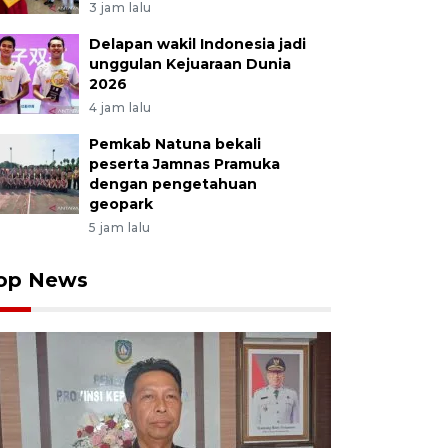
3 jam lalu
Delapan wakil Indonesia jadi
unggulan Kejuaraan Dunia
2026
4 jam lalu
Pemkab Natuna bekali
peserta Jamnas Pramuka
dengan pengetahuan
geopark
5 jam lalu
op News