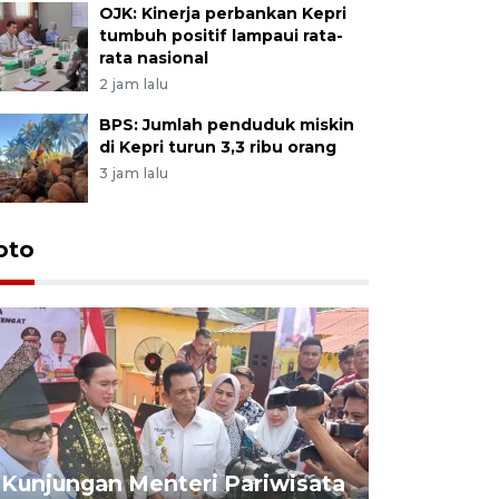
OJK: Kinerja perbankan Kepri
tumbuh positif lampaui rata-
rata nasional
2 jam lalu
BPS: Jumlah penduduk miskin
di Kepri turun 3,3 ribu orang
3 jam lalu
oto
KPU Teta
Nyanyang
Kunjungan Menteri Pariwisata
dan wakil