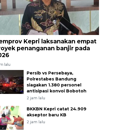
emprov Kepri laksanakan empat
royek penanganan banjir pada
026
am lalu
Persib vs Persebaya,
Polrestabes Bandung
siagakan 1.380 personel
antisipasi konvoi Bobotoh
2 jam lalu
BKKBN Kepri catat 24.909
akseptor baru KB
2 jam lalu