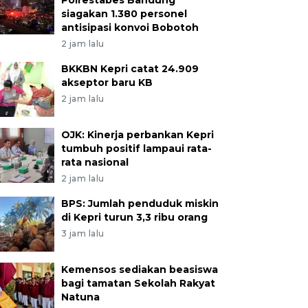
Polrestabes Bandung
siagakan 1.380 personel
antisipasi konvoi Bobotoh
2 jam lalu
BKKBN Kepri catat 24.909
akseptor baru KB
2 jam lalu
OJK: Kinerja perbankan Kepri
tumbuh positif lampaui rata-
rata nasional
2 jam lalu
BPS: Jumlah penduduk miskin
di Kepri turun 3,3 ribu orang
3 jam lalu
Kemensos sediakan beasiswa
bagi tamatan Sekolah Rakyat
Natuna