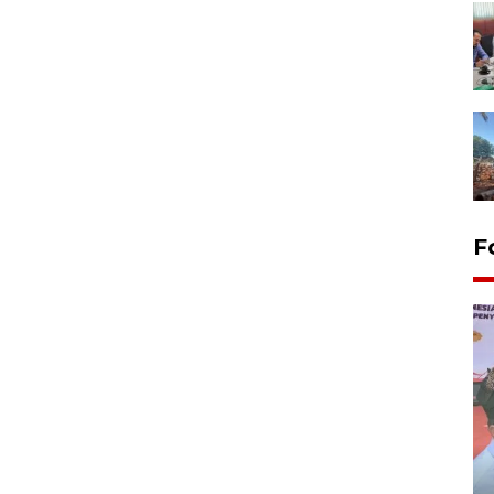
F
Distribusi logistik pemilu