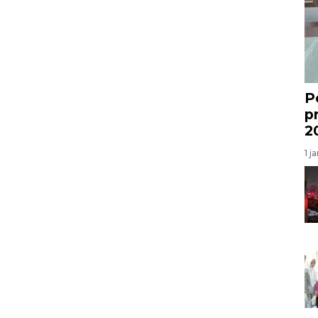
P
p
2
1 j