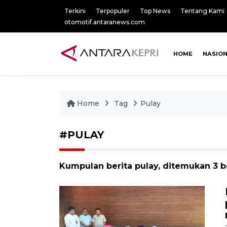
Terkini
Terpopuler
Top News
Tentang Kami
otomotif.antaranews.com
HOME
NASIO
Home
Tag
Pulay
#PULAY
Kumpulan berita pulay, ditemukan 3 be