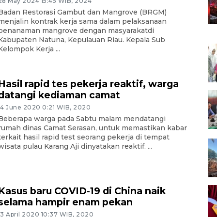
28 May 2024 15:45 WIB, 2024
Badan Restorasi Gambut dan Mangrove (BRGM)
menjalin kontrak kerja sama dalam pelaksanaan
penanaman mangrove dengan masyarakatdi
Kabupaten Natuna, Kepulauan Riau. Kepala Sub
Kelompok Kerja ...
Hasil rapid tes pekerja reaktif, warga
datangi kediaman camat
14 June 2020 0:21 WIB, 2020
Beberapa warga pada Sabtu malam mendatangi
rumah dinas Camat Serasan, untuk memastikan kabar
terkait hasil rapid test seorang pekerja di tempat
wisata pulau Karang Aji dinyatakan reaktif. ...
Kasus baru COVID-19 di China naik
selama hampir enam pekan
13 April 2020 10:37 WIB, 2020