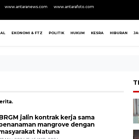
www.antaranews.com
www.antarafoto.com
NAL
EKONOMI & FTZ
POLITIK
HUKUM
KESRA
HIBURAN
J
T
rita.
BRGM jalin kontrak kerja sama
penanaman mangrove dengan
masyarakat Natuna