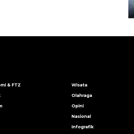
gunakan mobil jenazah
08 February 2024 15:30 WIB, 2024
mi & FTZ
Wisata
k
Olahraga
m
Opini
Nasional
Infografik