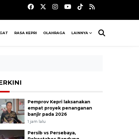
AGAT
RASA KEPRI
OLAHRAGA
LAINNYA
ERKINI
Pemprov Kepri laksanakan
empat proyek penanganan
banjir pada 2026
1 jam lalu
Persib vs Persebaya,