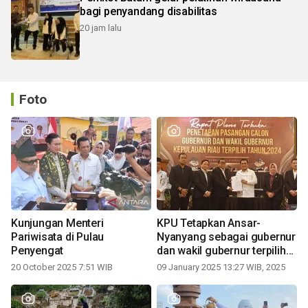
bagi penyandang disabilitas
20 jam lalu
Foto
Kunjungan Menteri
KPU Tetapkan Ansar-
Pariwisata di Pulau
Nyanyang sebagai gubernur
Penyengat
dan wakil gubernur terpilih
periode 2025-2030
20 October 2025 7:51 WIB
09 January 2025 13:27 WIB, 2025