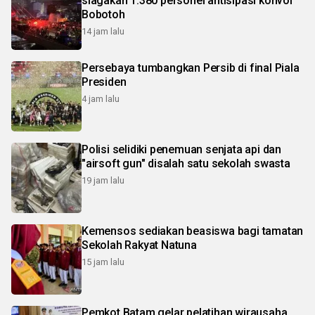
siagakan 1.380 personel antisipasi konvoi
Bobotoh
14 jam lalu
Persebaya tumbangkan Persib di final Piala
Presiden
4 jam lalu
Polisi selidiki penemuan senjata api dan
"airsoft gun" disalah satu sekolah swasta
19 jam lalu
Kemensos sediakan beasiswa bagi tamatan
Sekolah Rakyat Natuna
15 jam lalu
Pemkot Batam gelar pelatihan wirausaha