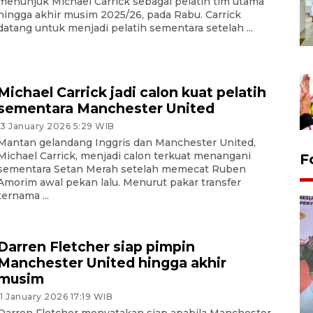
menunjuk Michael Carrick sebagai pelatih tim utama
hingga akhir musim 2025/26, pada Rabu. Carrick
datang untuk menjadi pelatih sementara setelah ...
Michael Carrick jadi calon kuat pelatih
sementara Manchester United
13 January 2026 5:29 WIB
Mantan gelandang Inggris dan Manchester United,
Michael Carrick, menjadi calon terkuat menangani
F
sementara Setan Merah setelah memecat Ruben
Amorim awal pekan lalu. Menurut pakar transfer
ternama ...
Darren Fletcher siap pimpin
Manchester United hingga akhir
musim
11 January 2026 17:19 WIB
Distribusi logistik pemilu
Darren Fletcher menyatakan siap apabila Manchester