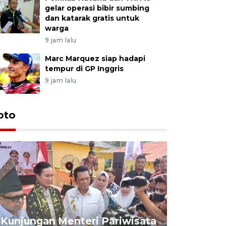
gelar operasi bibir sumbing
dan katarak gratis untuk
warga
9 jam lalu
Marc Marquez siap hadapi
tempur di GP Inggris
9 jam lalu
oto
KPU Teta
Nyanyang
Kunjungan Menteri Pariwisata
dan wakil