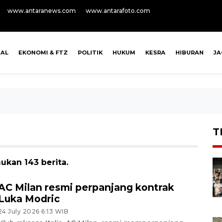
www.antaranews.com
www.antarafoto.com
NAL
EKONOMI & FTZ
POLITIK
HUKUM
KESRA
HIBURAN
J
T
ukan 143 berita.
AC Milan resmi perpanjang kontrak
Luka Modric
24 July 2026 6:13 WIB