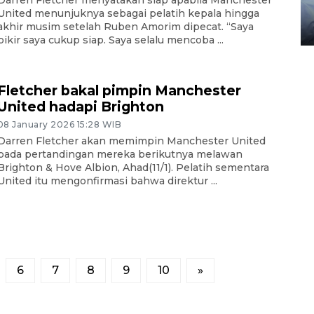
gunakan mobil jenazah
United menunjuknya sebagai pelatih kepala hingga
akhir musim setelah Ruben Amorim dipecat. “Saya
08 February 2024 15:30 WIB, 2024
pikir saya cukup siap. Saya selalu mencoba ...
Fletcher bakal pimpin Manchester
United hadapi Brighton
08 January 2026 15:28 WIB
Darren Fletcher akan memimpin Manchester United
pada pertandingan mereka berikutnya melawan
Brighton & Hove Albion, Ahad(11/1). Pelatih sementara
United itu mengonfirmasi bahwa direktur ...
6
7
8
9
10
»