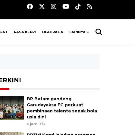
AGAT
RASA KEPRI
OLAHRAGA
LAINNYA
ERKINI
BP Batam gandeng
Garudayaksa FC perkuat
pembinaan talenta sepak bola
usia dini
6 jam lalu