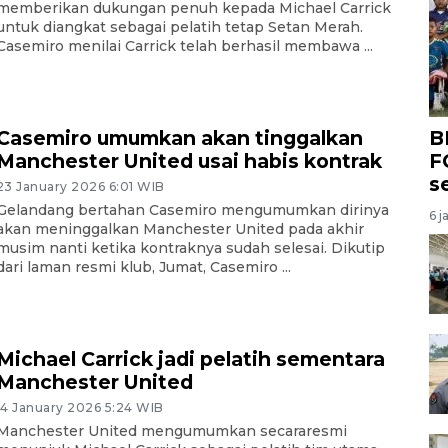
memberikan dukungan penuh kepada Michael Carrick
untuk diangkat sebagai pelatih tetap Setan Merah.
Casemiro menilai Carrick telah berhasil membawa ...
B
Casemiro umumkan akan tinggalkan
F
Manchester United usai habis kontrak
s
23 January 2026 6:01 WIB
Gelandang bertahan Casemiro mengumumkan dirinya
6 j
akan meninggalkan Manchester United pada akhir
musim nanti ketika kontraknya sudah selesai. Dikutip
dari laman resmi klub, Jumat, Casemiro ...
Michael Carrick jadi pelatih sementara
Manchester United
14 January 2026 5:24 WIB
Manchester United mengumumkan secararesmi