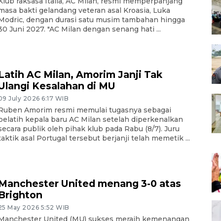
Klub raksasa Italia, AC Milan, resmi memperpanjang
masa bakti gelandang veteran asal Kroasia, Luka
Modric, dengan durasi satu musim tambahan hingga
30 Juni 2027. "AC Milan dengan senang hati ...
Latih AC Milan, Amorim Janji Tak
Ulangi Kesalahan di MU
09 July 2026 6:17 WIB
Ruben Amorim resmi memulai tugasnya sebagai
pelatih kepala baru AC Milan setelah diperkenalkan
secara publik oleh pihak klub pada Rabu (8/7). Juru
taktik asal Portugal tersebut berjanji telah memetik ...
Manchester United menang 3-0 atas
Brighton
25 May 2026 5:52 WIB
Manchester United (MU) sukses meraih kemenangan