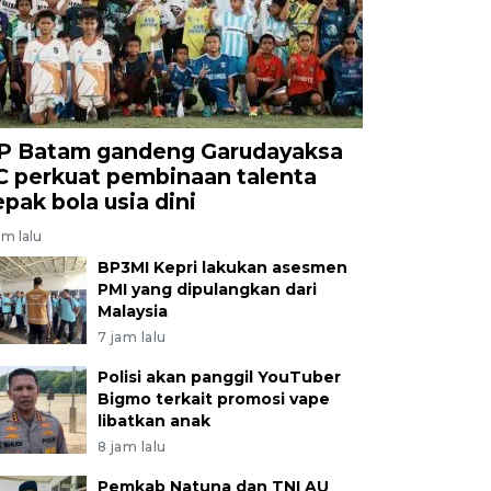
P Batam gandeng Garudayaksa
C perkuat pembinaan talenta
epak bola usia dini
am lalu
BP3MI Kepri lakukan asesmen
PMI yang dipulangkan dari
Malaysia
7 jam lalu
Polisi akan panggil YouTuber
Bigmo terkait promosi vape
libatkan anak
8 jam lalu
Pemkab Natuna dan TNI AU