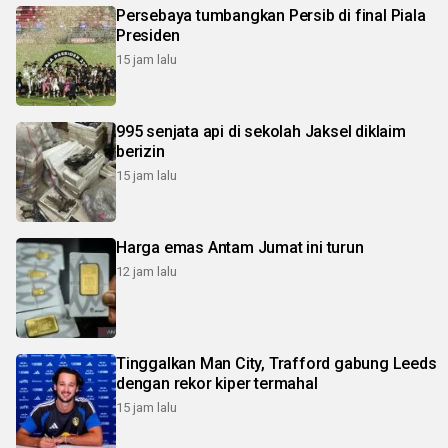
Persebaya tumbangkan Persib di final Piala
Presiden
15 jam lalu
995 senjata api di sekolah Jaksel diklaim
berizin
15 jam lalu
Harga emas Antam Jumat ini turun
12 jam lalu
Tinggalkan Man City, Trafford gabung Leeds
dengan rekor kiper termahal
15 jam lalu