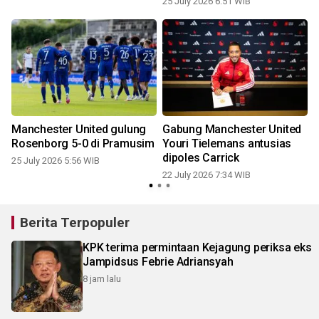
25 July 2026 6:51 WIB
0
Manchester United gulung
Gabung Manchester United
Rosenborg 5-0 di Pramusim
Youri Tielemans antusias
dipoles Carrick
25 July 2026 5:56 WIB
22 July 2026 7:34 WIB
Berita Terpopuler
KPK terima permintaan Kejagung periksa eks
Jampidsus Febrie Adriansyah
8 jam lalu