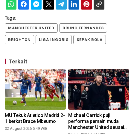
Tags:
MANCHESTER UNITED
BRUNO FERNANDES
BRIGHTON
LIGA INGGRIS
SEPAK BOLA
Terkait
MU Tekuk Atletico Madrid 2-
Michael Carrick puji
1 berkat Brace Mbeumo
performa pemain muda
Manchester United seusai
02 August 2026 5:49 WIB
bantai Rosenborg