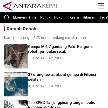
Ekonomi & Ftz
Politik
Hukum
Kesra
Hiburan
Jaga
Rumah Roboh
Kami mempunyai 173 berita tentang rumah roboh.
Gempa M 6,7 guncang Palu: Bangunan
roboh, jembatan retak
16 June 2026 14:21 WIB
37 orang tewas akibat gempa di Filipina
selatan
09 June 2026 15:33 WIB
Tim BPBD Tanjungpinang tangani pohon
tumbang di 3 lokasi