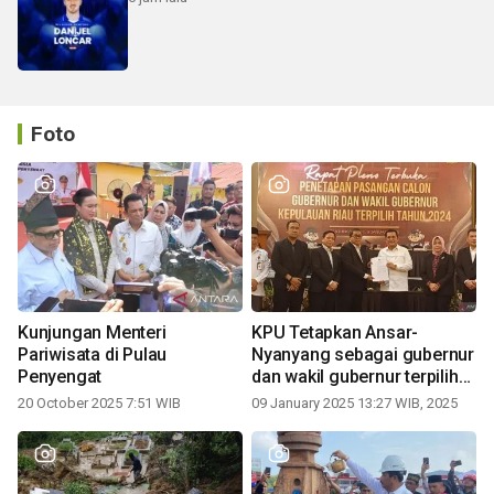
Foto
Kunjungan Menteri
KPU Tetapkan Ansar-
Pariwisata di Pulau
Nyanyang sebagai gubernur
Penyengat
dan wakil gubernur terpilih
periode 2025-2030
20 October 2025 7:51 WIB
09 January 2025 13:27 WIB, 2025