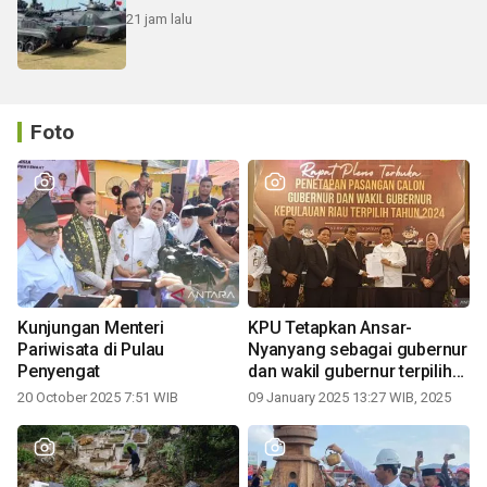
21 jam lalu
Foto
Kunjungan Menteri
KPU Tetapkan Ansar-
Pariwisata di Pulau
Nyanyang sebagai gubernur
Penyengat
dan wakil gubernur terpilih
periode 2025-2030
20 October 2025 7:51 WIB
09 January 2025 13:27 WIB, 2025