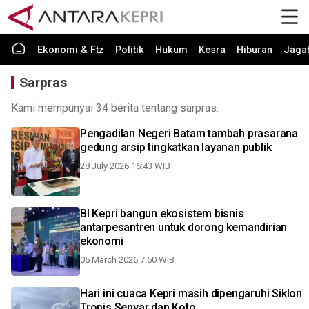
Ekonomi & Ftz
Politik
Hukum
Kesra
Hiburan
Jaga
Sarpras
Kami mempunyai 34 berita tentang sarpras.
Pengadilan Negeri Batam tambah prasarana
gedung arsip tingkatkan layanan publik
28 July 2026 16:43 WIB
BI Kepri bangun ekosistem bisnis
antarpesantren untuk dorong kemandirian
ekonomi
05 March 2026 7:50 WIB
Hari ini cuaca Kepri masih dipengaruhi Siklon
Tropis Senyar dan Koto