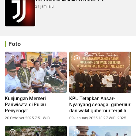
21 jam lalu
Foto
Kunjungan Menteri
KPU Tetapkan Ansar-
Pariwisata di Pulau
Nyanyang sebagai gubernur
Penyengat
dan wakil gubernur terpilih
periode 2025-2030
20 October 2025 7:51 WIB
09 January 2025 13:27 WIB, 2025