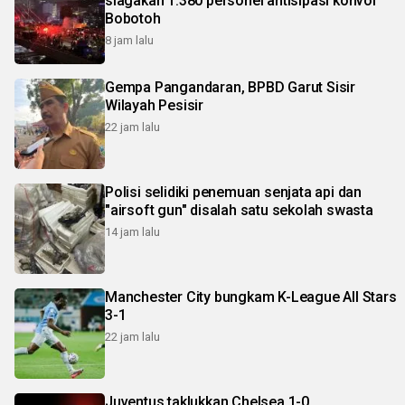
siagakan 1.380 personel antisipasi konvoi
Bobotoh
8 jam lalu
Gempa Pangandaran, BPBD Garut Sisir
Wilayah Pesisir
22 jam lalu
Polisi selidiki penemuan senjata api dan
"airsoft gun" disalah satu sekolah swasta
14 jam lalu
Manchester City bungkam K-League All Stars
3-1
22 jam lalu
Juventus taklukkan Chelsea 1-0