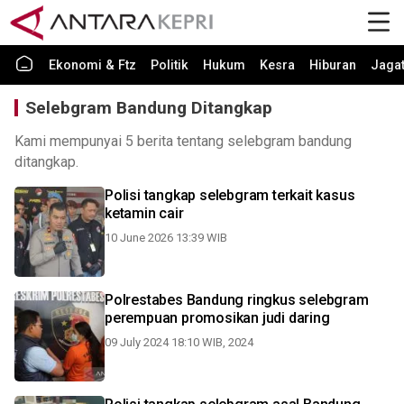
Ekonomi & Ftz
Politik
Hukum
Kesra
Hiburan
Jaga
Selebgram Bandung Ditangkap
Kami mempunyai 5 berita tentang selebgram bandung
ditangkap.
Polisi tangkap selebgram terkait kasus
ketamin cair
10 June 2026 13:39 WIB
Polrestabes Bandung ringkus selebgram
perempuan promosikan judi daring
09 July 2024 18:10 WIB, 2024