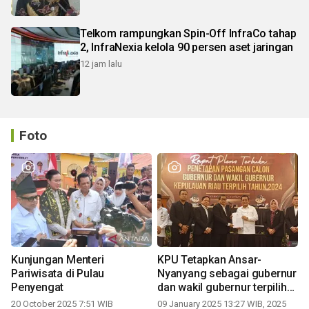
Telkom rampungkan Spin-Off InfraCo tahap
2, InfraNexia kelola 90 persen aset jaringan
12 jam lalu
Foto
Kunjungan Menteri
KPU Tetapkan Ansar-
Pariwisata di Pulau
Nyanyang sebagai gubernur
Penyengat
dan wakil gubernur terpilih
periode 2025-2030
20 October 2025 7:51 WIB
09 January 2025 13:27 WIB, 2025