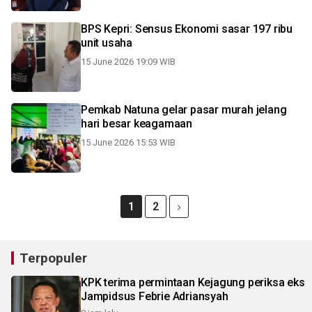
BPS Kepri: Sensus Ekonomi sasar 197 ribu
unit usaha
15 June 2026 19:09 WIB
Pemkab Natuna gelar pasar murah jelang
hari besar keagamaan
15 June 2026 15:53 WIB
1
2
Terpopuler
KPK terima permintaan Kejagung periksa eks
Jampidsus Febrie Adriansyah