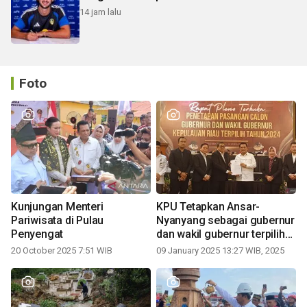
14 jam lalu
Foto
Kunjungan Menteri
KPU Tetapkan Ansar-
Pariwisata di Pulau
Nyanyang sebagai gubernur
Penyengat
dan wakil gubernur terpilih
periode 2025-2030
20 October 2025 7:51 WIB
09 January 2025 13:27 WIB, 2025