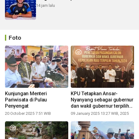
14 jam lalu
Foto
Kunjungan Menteri
KPU Tetapkan Ansar-
Pariwisata di Pulau
Nyanyang sebagai gubernur
Penyengat
dan wakil gubernur terpilih
periode 2025-2030
20 October 2025 7:51 WIB
09 January 2025 13:27 WIB, 2025