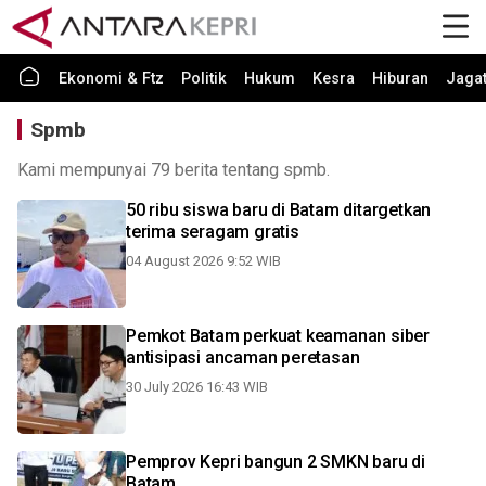
Ekonomi & Ftz
Politik
Hukum
Kesra
Hiburan
Jaga
Spmb
Kami mempunyai 79 berita tentang spmb.
50 ribu siswa baru di Batam ditargetkan
terima seragam gratis
04 August 2026 9:52 WIB
Pemkot Batam perkuat keamanan siber
antisipasi ancaman peretasan
30 July 2026 16:43 WIB
Pemprov Kepri bangun 2 SMKN baru di
Batam