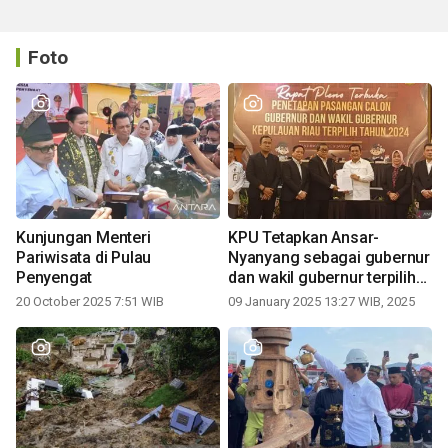
Foto
Kunjungan Menteri
KPU Tetapkan Ansar-
Pariwisata di Pulau
Nyanyang sebagai gubernur
Penyengat
dan wakil gubernur terpilih
periode 2025-2030
20 October 2025 7:51 WIB
09 January 2025 13:27 WIB, 2025