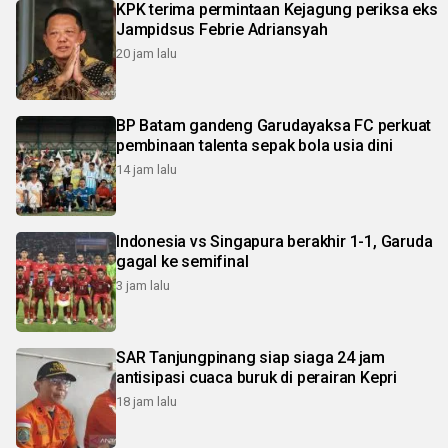
KPK terima permintaan Kejagung periksa eks
Jampidsus Febrie Adriansyah
20 jam lalu
BP Batam gandeng Garudayaksa FC perkuat
pembinaan talenta sepak bola usia dini
14 jam lalu
Indonesia vs Singapura berakhir 1-1, Garuda
gagal ke semifinal
3 jam lalu
SAR Tanjungpinang siap siaga 24 jam
antisipasi cuaca buruk di perairan Kepri
18 jam lalu