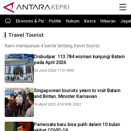
Ekonomi & Ftz
Politik
Hukum
Kesra
Hiburan
Jaga
Travel Tourist
Kami mempunyai 4 berita tentang travel tourist.
Disbudpar: 113.784 wisman kunjungi Batam
pada April 2026
03 June 2026 17:01 WIB
Singaporean tourists yearn to visit Batam
and Bintan: Minister Karnavian
16 April 2022 4:35 WIB, 2022
Pariwisata baru bisa pulih dalam 10 bulan
akibat COVID-19