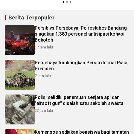
Berita Terpopuler
Persib vs Persebaya, Polrestabes Bandung
siagakan 1.380 personel antisipasi konvoi
Bobotoh
17 jam lalu
Persebaya tumbangkan Persib di final Piala
Presiden
7 jam lalu
Polisi selidiki penemuan senjata api dan
"airsoft gun" disalah satu sekolah swasta
22 jam lalu
Kemensos sediakan beasiswa bagi tamatan