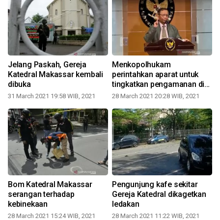
Jelang Paskah, Gereja
Menkopolhukam
r
Katedral Makassar kembali
perintahkan aparat untuk
dibuka
tingkatkan pengamanan di
rumah ibadah
31 March 2021 19:58 WIB, 2021
28 March 2021 20:28 WIB, 2021
Bom Katedral Makassar
Pengunjung kafe sekitar
N
serangan terhadap
Gereja Katedral dikagetkan
kebinekaan
ledakan
28 March 2021 15:24 WIB, 2021
28 March 2021 11:22 WIB, 2021