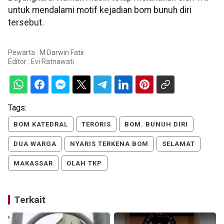
untuk mendalami motif kejadian bom bunuh diri
tersebut.
Pewarta : M Darwin Fatir
Editor :
Evi Ratnawati
Tags:
BOM KATEDRAL
TERORIS
BOM. BUNUH DIRI
DUA WARGA
NYARIS TERKENA BOM
SELAMAT
MAKASSAR
OLAH TKP
Terkait