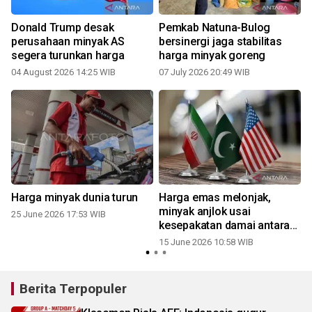
Donald Trump desak
Pemkab Natuna-Bulog
perusahaan minyak AS
bersinergi jaga stabilitas
segera turunkan harga
harga minyak goreng
04 August 2026 14:25 WIB
07 July 2026 20:49 WIB
Harga minyak dunia turun
Harga emas melonjak,
minyak anjlok usai
25 June 2026 17:53 WIB
kesepakatan damai antara
AS dan Iran
15 June 2026 10:58 WIB
Berita Terpopuler