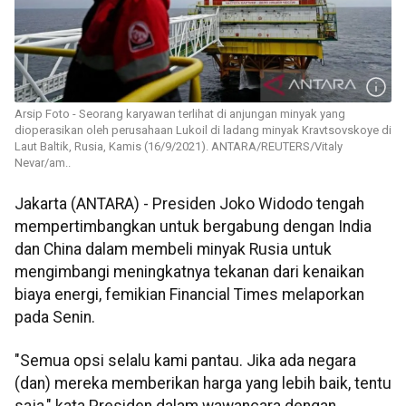
Arsip Foto - Seorang karyawan terlihat di anjungan minyak yang
dioperasikan oleh perusahaan Lukoil di ladang minyak Kravtsovskoye di
Laut Baltik, Rusia, Kamis (16/9/2021). ANTARA/REUTERS/Vitaly
Nevar/am..
Jakarta (ANTARA) - Presiden Joko Widodo tengah
mempertimbangkan untuk bergabung dengan India
dan China dalam membeli minyak Rusia untuk
mengimbangi meningkatnya tekanan dari kenaikan
biaya energi, femikian Financial Times melaporkan
pada Senin.
"Semua opsi selalu kami pantau. Jika ada negara
(dan) mereka memberikan harga yang lebih baik, tentu
saja," kata Presiden dalam wawancara dengan