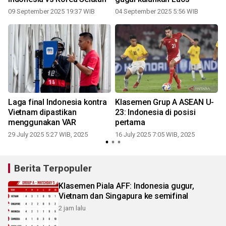
09 September 2025 19:37 WIB
04 September 2025 5:56 WIB
1
a
Laga final Indonesia kontra
Klasemen Grup A ASEAN U-
Vietnam dipastikan
23: Indonesia di posisi
menggunakan VAR
pertama
29 July 2025 5:27 WIB, 2025
16 July 2025 7:05 WIB, 2025
Berita Terpopuler
Klasemen Piala AFF: Indonesia gugur,
Vietnam dan Singapura ke semifinal
2 jam lalu