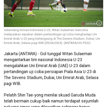
Gelandang timnas Indonesia U-23, Witan Sulaeman mencoba
melepaskan sepakan dalam pertandingan uji coba menghadapi Uni
Emirat Arab U-23 yang berlangsung di The Sevens Stadium, Dubai, Uni
Emirat Arab, Selasa pagi WIB (09/04/2024). (ANTARA/HO-PSSI)
Jakarta (ANTARA) - Gol tunggal Witan Sulaeman
mengantarkan tim nasional Indonesia U-23
mengalahkan Uni Emirat Arab (UAE) U-23 dalam
pertandingan uji coba persiapan Piala Asia U-23 di
The Sevens Stadium, Dubai, Uni Emirat Arab, Selasa
pagi WIB.
Pelatih Shin Tae-yong menilai skuad Garuda Muda
telah bermain cukup baik namun terdapat sejumlah
peluang emas yang dilewatkan sehingga hanya