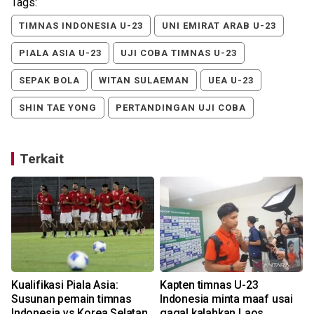
Tags:
TIMNAS INDONESIA U-23
UNI EMIRAT ARAB U-23
PIALA ASIA U-23
UJI COBA TIMNAS U-23
SEPAK BOLA
WITAN SULAEMAN
UEA U-23
SHIN TAE YONG
PERTANDINGAN UJI COBA
Terkait
Kualifikasi Piala Asia:
Kapten timnas U-23
Susunan pemain timnas
Indonesia minta maaf usai
-
Indonesia vs Korea Selatan
gagal kalahkan Laos