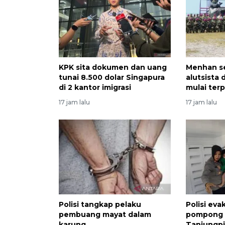
KPK sita dokumen dan uang
Menhan s
tunai 8.500 dolar Singapura
alutsista 
di 2 kantor imigrasi
mulai ter
17 jam lalu
17 jam lalu
Polisi tangkap pelaku
Polisi eva
pembuang mayat dalam
pompong t
karung
Tanjungp