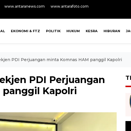
www.antaranews.com
www.antarafoto.com
NAL
EKONOMI & FTZ
POLITIK
HUKUM
KESRA
HIBURAN
J
ekjen PDI Perjuangan minta Komnas HAM panggil Kapolri
ekjen PDI Perjuangan
T
panggil Kapolri