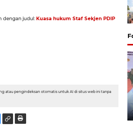
m dengan judul:
Kuasa hukum Staf Sekjen PDIP
F
g atau pengindeksan otomatis untuk AI di situs web ini tanpa
Distribusi logistik pemilu
gunakan mobil jenazah
08 February 2024 15:30 WIB, 2024