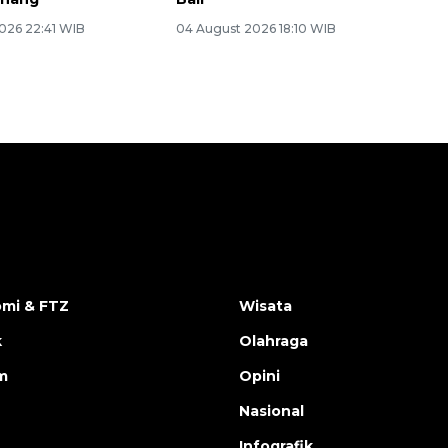
026 22:41 WIB
04 August 2026 18:10 WIB
mi & FTZ
Wisata
k
Olahraga
m
Opini
Nasional
Infografik