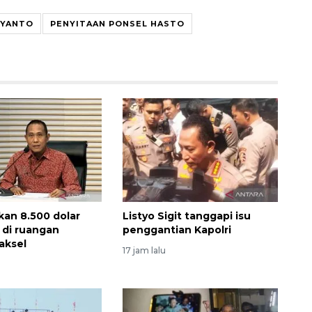
IYANTO
PENYITAAN PONSEL HASTO
an 8.500 dolar
Listyo Sigit tanggapi isu
 di ruangan
penggantian Kapolri
aksel
17 jam lalu