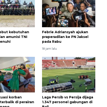
ebut kebutuhan
Febrie Adriansyah ajukan
dan amunisi TNI
praperadilan ke PN Jaksel
penuhi
pada Rabu
18 jam lalu
kuasi korban
Laga Persib vs Persija dijaga
erbalik di perairan
1.347 personel gabungan di
inang
Bali