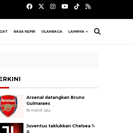
AGAT
RASA KEPRI
OLAHRAGA
LAINNYA
ERKINI
Arsenal datangkan Bruno
Guimaraes
16 menit lalu
Juventus taklukkan Chelsea 1-
0