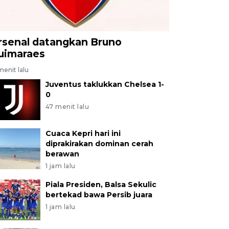
rsenal datangkan Bruno
uimaraes
menit lalu
Juventus taklukkan Chelsea 1-
0
47 menit lalu
Cuaca Kepri hari ini
diprakirakan dominan cerah
berawan
1 jam lalu
Piala Presiden, Balsa Sekulic
bertekad bawa Persib juara
1 jam lalu