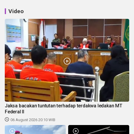
Video
Jaksa bacakan tuntutan terhadap terdakwa ledakan MT
Federal II
06 August 2026 20:10 WIB