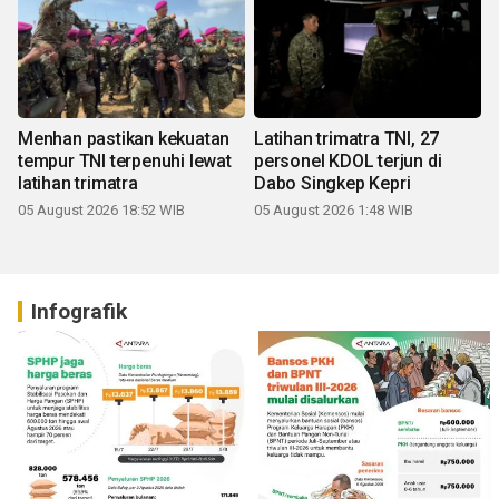
Menhan pastikan kekuatan
Latihan trimatra TNI, 27
tempur TNI terpenuhi lewat
personel KDOL terjun di
latihan trimatra
Dabo Singkep Kepri
05 August 2026 18:52 WIB
05 August 2026 1:48 WIB
Infografik