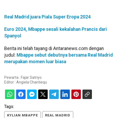
Real Madrid juara Piala Super Eropa 2024
Euro 2024, Mbappe sesali kekalahan Prancis dari
Spanyol
Berita ini telah tayang di Antaranews.com dengan
judul:
Mbappe sebut debutnya bersama Real Madrid
merupakan momen luar biasa
Pewarta : Fajar Satriyo
Editor :
Angiela Chantiequ
Tags:
KYLIAN MBAPPE
REAL MADRID