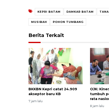
KEPRI BATAM
DAMKAR BATAM
TANA
MUSIBAH
POHON TUMBANG
Berita Terkait
BKKBN Kepri catat 24.909
OJK: Kine
akseptor baru KB
tumbuh po
rata nasio
7 jam lalu
8 jam lalu