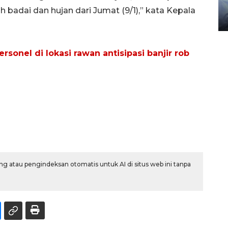
gunakan mobil jenazah
 badai dan hujan dari Jumat (9/1),” kata Kepala
08 February 2024 15:30 WIB, 2024
onel di lokasi rawan antisipasi banjir rob
g atau pengindeksan otomatis untuk AI di situs web ini tanpa