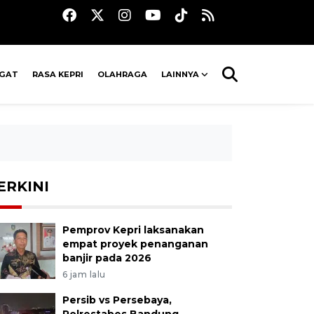
AGAT
RASA KEPRI
OLAHRAGA
LAINNYA
ERKINI
Pemprov Kepri laksanakan
empat proyek penanganan
banjir pada 2026
6 jam lalu
Persib vs Persebaya,