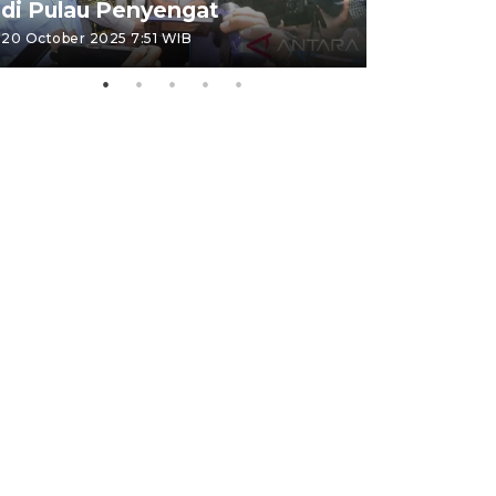
di Pulau Penyengat
periode 
20 October 2025 7:51 WIB
09 January 20