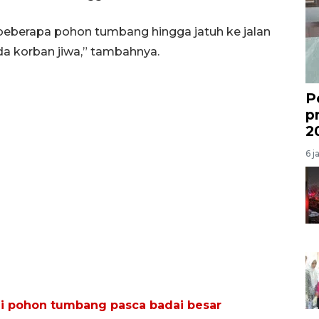
beberapa pohon tumbang hingga jatuh ke jalan
a korban jiwa,” tambahnya.
P
p
2
6 j
i pohon tumbang pasca badai besar