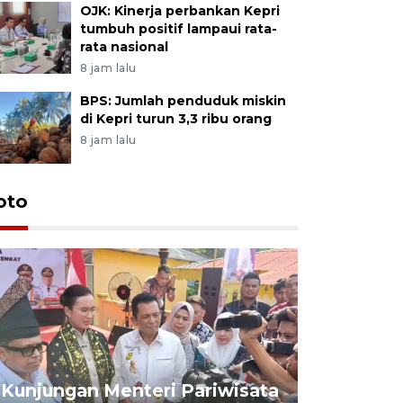
OJK: Kinerja perbankan Kepri
tumbuh positif lampaui rata-
rata nasional
8 jam lalu
BPS: Jumlah penduduk miskin
di Kepri turun 3,3 ribu orang
8 jam lalu
oto
KPU Teta
Nyanyang
Kunjungan Menteri Pariwisata
dan wakil