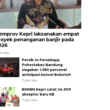
emprov Kepri laksanakan empat
royek penanganan banjir pada
026
am lalu
Persib vs Persebaya,
Polrestabes Bandung
siagakan 1.380 personel
antisipasi konvoi Bobotoh
7 jam lalu
BKKBN Kepri catat 24.909
akseptor baru KB
7 jam lalu