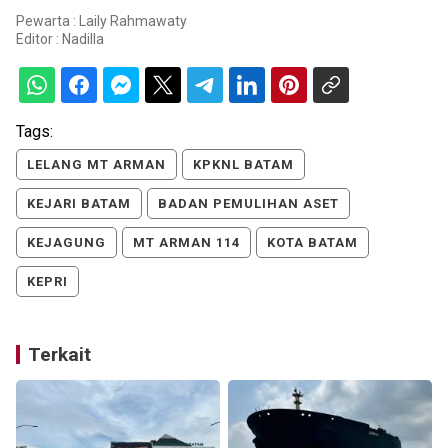
Pewarta : Laily Rahmawaty
Editor :
Nadilla
Tags:
LELANG MT ARMAN
KPKNL BATAM
KEJARI BATAM
BADAN PEMULIHAN ASET
KEJAGUNG
MT ARMAN 114
KOTA BATAM
KEPRI
Terkait