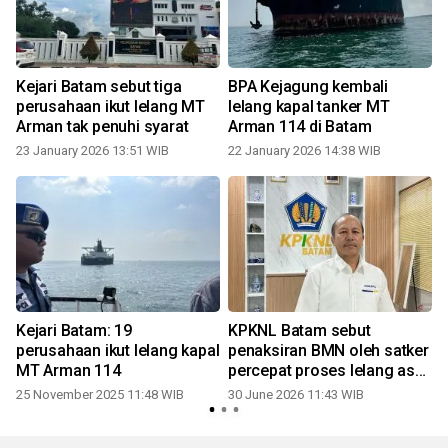
Kejari Batam sebut tiga
BPA Kejagung kembali
t
perusahaan ikut lelang MT
lelang kapal tanker MT
Arman tak penuhi syarat
Arman 114 di Batam
23 January 2026 13:51 WIB
22 January 2026 14:38 WIB
Kejari Batam: 19
KPKNL Batam sebut
perusahaan ikut lelang kapal
penaksiran BMN oleh satker
MT Arman 114
percepat proses lelang aset
negara
25 November 2025 11:48 WIB
30 June 2026 11:43 WIB