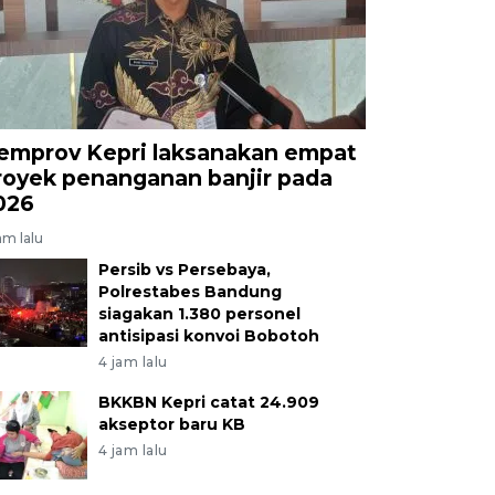
emprov Kepri laksanakan empat
royek penanganan banjir pada
026
am lalu
Persib vs Persebaya,
Polrestabes Bandung
siagakan 1.380 personel
antisipasi konvoi Bobotoh
4 jam lalu
BKKBN Kepri catat 24.909
akseptor baru KB
4 jam lalu