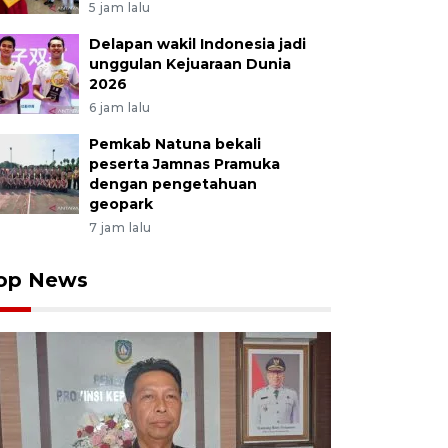
5 jam lalu
Delapan wakil Indonesia jadi
unggulan Kejuaraan Dunia
2026
6 jam lalu
Pemkab Natuna bekali
peserta Jamnas Pramuka
dengan pengetahuan
geopark
7 jam lalu
op News