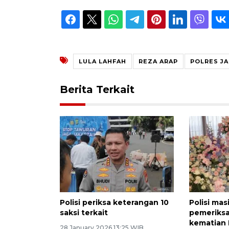
LULA LAHFAH
REZA ARAP
POLRES J
Berita Terkait
Polisi periksa keterangan 10
Polisi mas
saksi terkait
pemeriksa
kematian 
28 January 2026 13:25 WIB