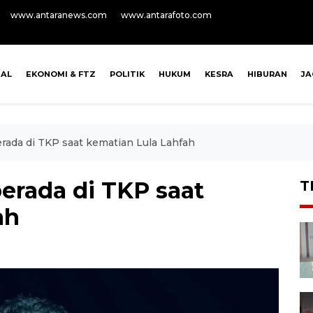
www.antaranews.com
www.antarafoto.com
NAL
EKONOMI & FTZ
POLITIK
HUKUM
KESRA
HIBURAN
J
berada di TKP saat kematian Lula Lahfah
berada di TKP saat
T
ah