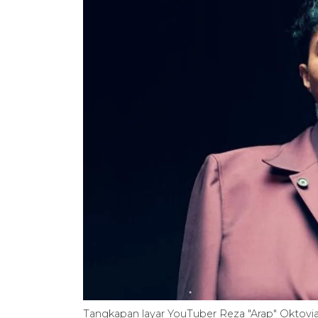
Tangkapan layar YouTuber Reza "Arap" Oktovia