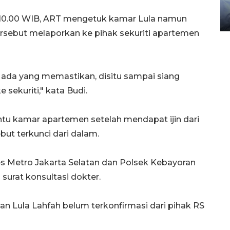
gunakan mobil jenazah
 10.00 WIB, ART mengetuk kamar Lula namun
08 February 2024 15:30 WIB, 2024
ersebut melaporkan ke pihak sekuriti apartemen
a ada yang memastikan, disitu sampai siang
 sekuriti," kata Budi.
ntu kamar apartemen setelah mendapat ijin dari
but terkunci dari dalam.
es Metro Jakarta Selatan dan Polsek Kebayoran
urat konsultasi dokter.
 Lula Lahfah belum terkonfirmasi dari pihak RS