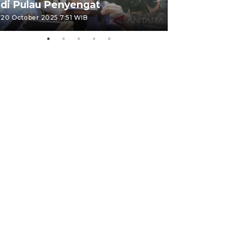
di Pulau Penyengat
periode 
20 October 2025 7:51 WIB
09 January 20