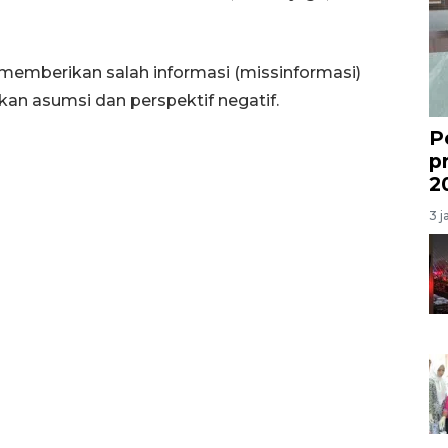
memberikan salah informasi (missinformasi)
n asumsi dan perspektif negatif.
P
p
2
3 j