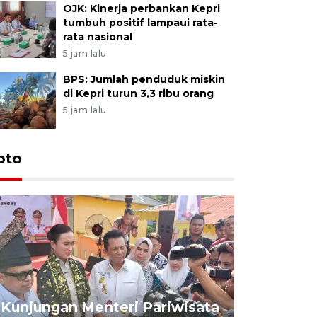
OJK: Kinerja perbankan Kepri
tumbuh positif lampaui rata-
rata nasional
5 jam lalu
BPS: Jumlah penduduk miskin
di Kepri turun 3,3 ribu orang
5 jam lalu
oto
KPU Teta
Nyanyang
Kunjungan Menteri Pariwisata
dan wakil