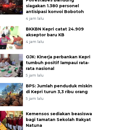
Polrestabes Bandung
siagakan 1.380 personel
antisipasi konvoi Bobotoh
4 jam lalu
BKKBN Kepri catat 24.909
akseptor baru KB
4 jam lalu
OJK: Kinerja perbankan Kepri
tumbuh positif lampaui rata-
rata nasional
5 jam lalu
BPS: Jumlah penduduk miskin
di Kepri turun 3,3 ribu orang
5 jam lalu
Kemensos sediakan beasiswa
bagi tamatan Sekolah Rakyat
Natuna