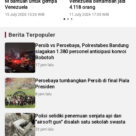
M bantuan untuk gempa
Venezuela bertambah jadi
Venezuela
4.118 orang
15 July 2026 15:26 WIB
11 July 2026 17:05 WIB
Berita Terpopuler
Persib vs Persebaya, Polrestabes Bandung
siagakan 1.380 personel antisipasi konvoi
Bobotoh
17 jam lalu
Persebaya tumbangkan Persib di final Piala
Presiden
8 jam lalu
Polisi selidiki penemuan senjata api dan
"airsoft gun" disalah satu sekolah swasta
23 jam lalu