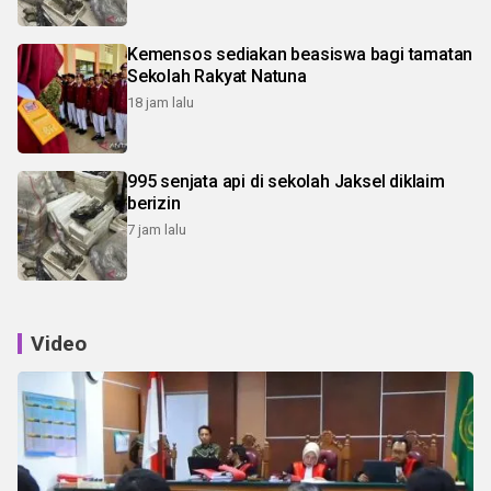
Kemensos sediakan beasiswa bagi tamatan
Sekolah Rakyat Natuna
18 jam lalu
995 senjata api di sekolah Jaksel diklaim
berizin
7 jam lalu
Video