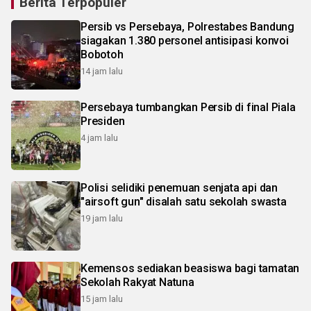
Berita Terpopuler
Persib vs Persebaya, Polrestabes Bandung
siagakan 1.380 personel antisipasi konvoi
Bobotoh
14 jam lalu
Persebaya tumbangkan Persib di final Piala
Presiden
4 jam lalu
Polisi selidiki penemuan senjata api dan
"airsoft gun" disalah satu sekolah swasta
19 jam lalu
Kemensos sediakan beasiswa bagi tamatan
Sekolah Rakyat Natuna
15 jam lalu