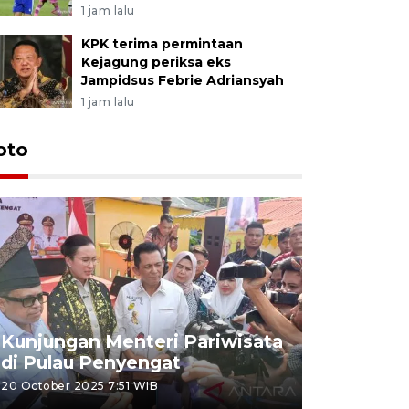
1 jam lalu
KPK terima permintaan
Kejagung periksa eks
Jampidsus Febrie Adriansyah
1 jam lalu
oto
KPU Teta
Nyanyang
Kunjungan Menteri Pariwisata
dan wakil
di Pulau Penyengat
periode 
20 October 2025 7:51 WIB
09 January 20