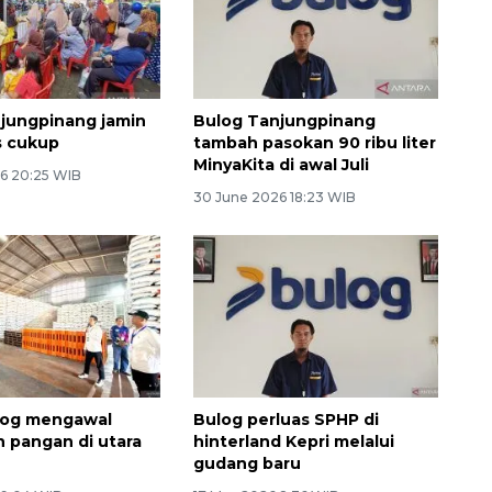
jungpinang jamin
Bulog Tanjungpinang
s cukup
tambah pasokan 90 ribu liter
MinyaKita di awal Juli
6 20:25 WIB
30 June 2026 18:23 WIB
log mengawal
Bulog perluas SPHP di
 pangan di utara
hinterland Kepri melalui
gudang baru