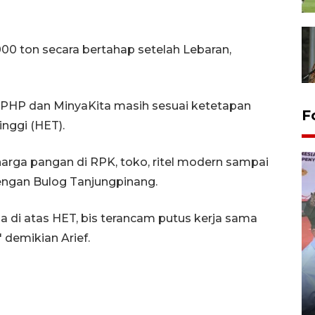
0 ton secara bertahap setelah Lebaran,
PHP dan MinyaKita masih sesuai ketetapan
F
inggi (HET).
ga pangan di RPK, toko, ritel modern sampai
ngan Bulog Tanjungpinang.
a di atas HET, bis terancam putus kerja sama
 demikian Arief.
Distribusi logistik pemilu
gunakan mobil jenazah
08 February 2024 15:30 WIB, 2024