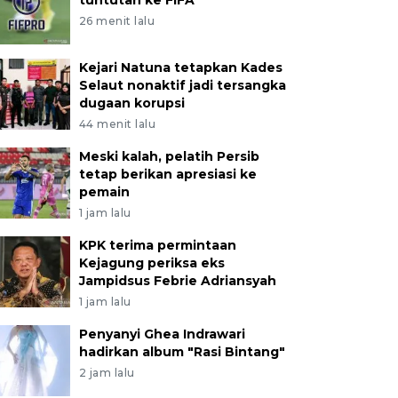
tuntutan ke FIFA
26 menit lalu
Kejari Natuna tetapkan Kades
Selaut nonaktif jadi tersangka
dugaan korupsi
44 menit lalu
Meski kalah, pelatih Persib
tetap berikan apresiasi ke
pemain
1 jam lalu
KPK terima permintaan
Kejagung periksa eks
Jampidsus Febrie Adriansyah
1 jam lalu
Penyanyi Ghea Indrawari
hadirkan album "Rasi Bintang"
2 jam lalu