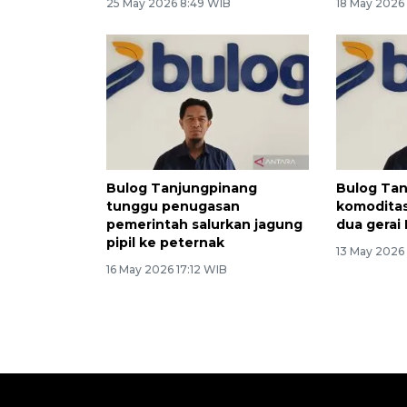
25 May 2026 8:49 WIB
18 May 2026
Bulog Tanjungpinang
Bulog Ta
tunggu penugasan
komodita
pemerintah salurkan jagung
dua gerai
pipil ke peternak
13 May 2026
16 May 2026 17:12 WIB