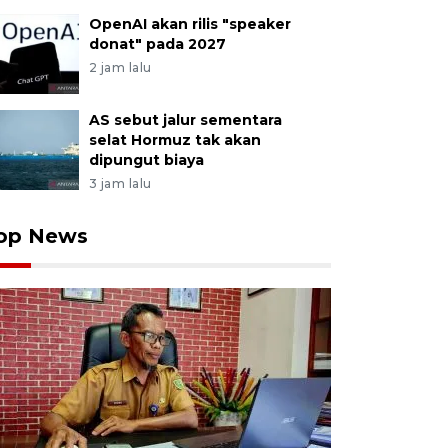
OpenAI akan rilis "speaker
donat" pada 2027
2 jam lalu
AS sebut jalur sementara
selat Hormuz tak akan
dipungut biaya
3 jam lalu
op News