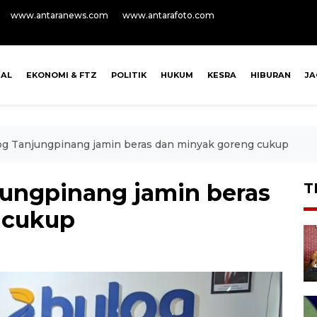
www.antaranews.com
www.antarafoto.com
NAL
EKONOMI & FTZ
POLITIK
HUKUM
KESRA
HIBURAN
J
og Tanjungpinang jamin beras dan minyak goreng cukup
jungpinang jamin beras
T
 cukup