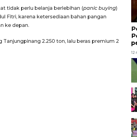
 tidak perlu belanja berlebihan (
panic buying
)
ul Fitri, karena ketersediaan bahan pangan
n ke depan.
P
P
g Tanjungpinang 2.250 ton, lalu beras premium 2
p
12 